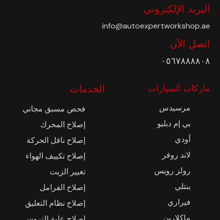
البريد الإلكتروني
info@autoexpertworkshop.ae
اتصل الآن
٠٥٦٧٨٨٨٨٠٨
ماركات السيارات
الخدمات
مرسيدس
فحص مسبق مجاني
بي إم دبليو
إصلاح المحرك
أودي
إصلاح ناقل الحركة
لاند روفر
إصلاح تكييف الهواء
رولز رويس
تغيير الزيت
بنتلي
إصلاح الفرامل
فيراري
إصلاح نظام التعليق
ماكلارين
إصلاح علبة التروس