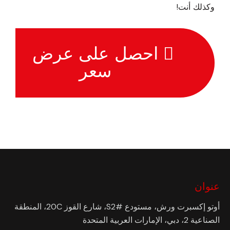
وكذلك أنت!
احصل على عرض
سعر
عنوان
أوتو إكسبرت ورش، مستودع #S2، شارع القوز 20C، المنطقة
الصناعية 2، دبي، الإمارات العربية المتحدة