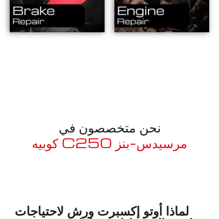
نحن متخصصون في
مرسيدس-بنز C250 كوبيه
معروف لما ذكر أعلاه
لماذا أوتو إكسبرت ورش لاحتياجات