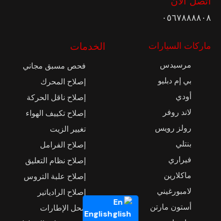
٠٥٦٧٨٨٨٨٠٨
ماركات السيارات
الخدمات
مرسيدس
فحص مسبق مجاني
بي إم دبليو
إصلاح المحرك
أودي
إصلاح ناقل الحركة
لاند روفر
إصلاح تكييف الهواء
رولز رويس
تغيير الزيت
بنتلي
إصلاح الفرامل
فيراري
إصلاح نظام التعليق
ماكلارين
إصلاح علبة التروس
لامبورغيني
إصلاح الرادياتير
أستون مارتن
محل الإطارات
English