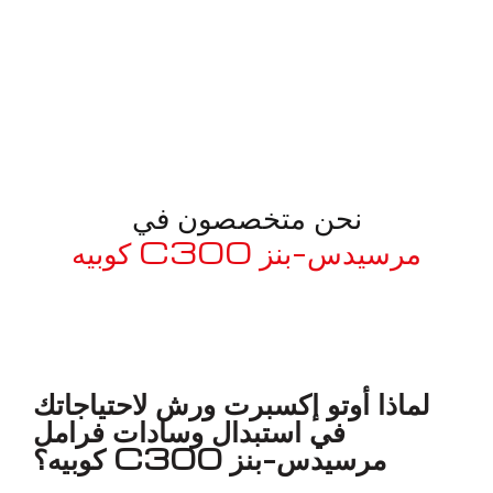
نحن متخصصون في
مرسيدس-بنز C300 كوبيه
معروف لما ذكر أعلاه
لماذا أوتو إكسبرت ورش لاحتياجاتك
في استبدال وسادات فرامل
مرسيدس-بنز C300 كوبيه؟