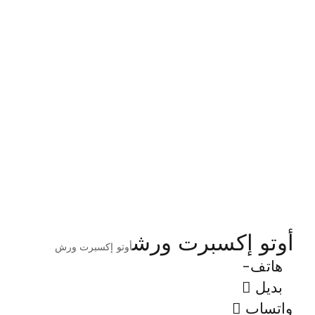
أوتو إكسبرت ورش
أوتو إكسبرت ورش
هاتف-
بديل
واتساب