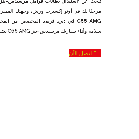
تبحث عن “
استبدال بطانات فرامل مرسيدس-بنز C55 AMG بالقرب من
مرحبًا بك في أوتو إكسبرت ورش، وجهتك المميزة
C55 AMG في دبي
. فريقنا المخصص من المح
سلامة وأداء سيارتك مرسيدس-بنز C55 AMG بشكل مثالي.
اتصل الآن