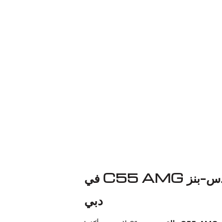
استبدال وسادات فرامل مرسيدس-بنز C55 AMG في
دبي