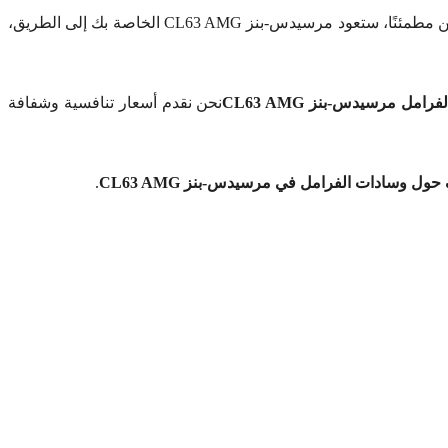
دون المساس بالجودة. كن مطمئنًا، ستعود مرسيدس-بنز CL63 AMG الخاصة بك إلى الطريق،
مل مرسيدس-بنز CL63 AMG
نحن نقدم أسعار تنافسية وشفافة
ول وسادات الفرامل في مرسيدس-بنز CL63 AMG
.