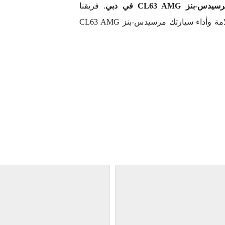
CL63 AMG في دبي
. فريقنا
المتخصص من المحترفين في مجال السيارات ملتزم بضمان سلامة وأداء سيارتك مرسيدس-بنز CL63 AMG