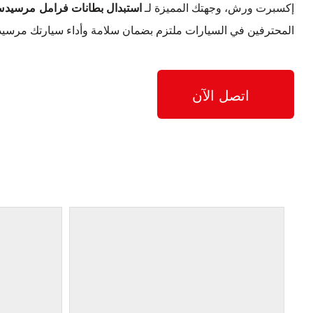
إكسبرت ورش، وجهتك المميزة لـ
استبدال بطانات فرامل مرسيدس-بنز CLA200
المحترفين في السيارات ملتزم بضمان سلامة وأداء سيارتك مرسيدس-بنز CLA200 بش
اتصل الآن