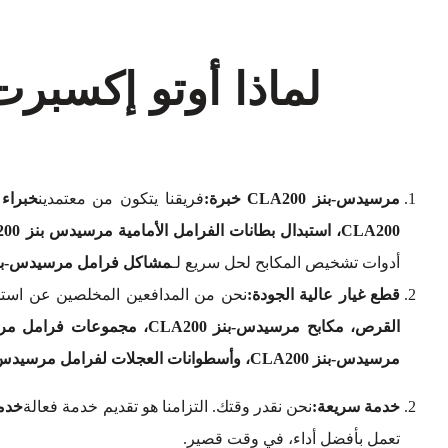
لماذا أوتو إكسبر
مرسيدس-بنز CLA200 خبرة:
فريقنا يتكون من معتمدين
خبراء 
CLA200، استبدال بطانات الفرامل الأمامية مرسيدس بنز CLA200، أو استبدال بطانات الفرامل الخلفية مرسيدس بنز CLA200
أدوات تشخيص المكابح لحل سريع لـ
مشاكل فرامل مرسيدس-بنز A200
قطع غيار عالية الجودة:
نحن من المدافعين المخلصين عن استخ
مرسيدس-بنز CLA200، وأسطوانات العجلات لفرامل مرسيدس-بنز CLA200.
خدمة سريعة:
نحن نقدر وقتك. التزامنا هو تقديم خدمة فعالة
خدما
تعمل بأفضل أداء، في وقت قصير.