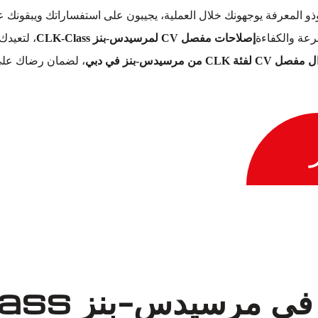
وذو المعرفة يوجهونك خلال العملية، يجيبون على استفساراتك ويبقون
عة والكفاءة
إصلاحات مفصل CV لمرسيدس-بنز CLK-Class
، لتعيدك
C من مرسيدس-بنز في دبي
، لضمان رضاك على 