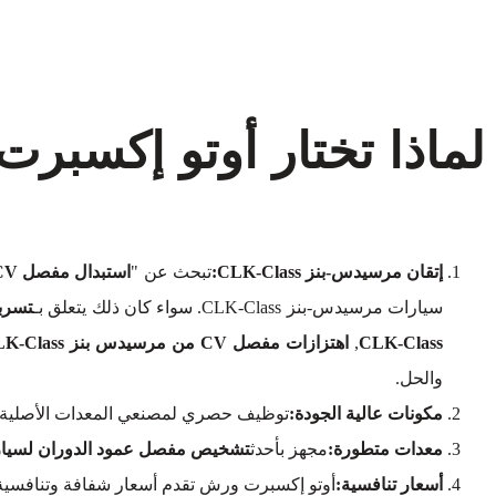
إتقان مرسيدس-بنز CLK-Class:
تبحث عن "
استبدال مفصل CV لفئة مرسيدس-بنز CLK بالقرب مني
سيارات مرسيدس-بنز CLK-Class. سواء كان ذلك يتعلق بـ
تسربات مفصل 
CLK-Class
,
اهتزازات مفصل CV من مرسيدس بنز CLK-Class
والحل.
مكونات عالية الجودة:
توظيف حصري لمصنعي المعدات الأصلية (OEM
معدات متطورة:
مجهز بأحدث
تشخيص مفصل عمود الدوران لسيارة مرسي
أسعار تنافسية:
أوتو إكسبرت ورش تقدم أسعار شفافة وتنافسية