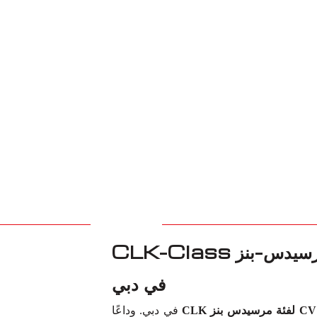
شريكك الموثوق لاستبدال مفصل CV لمرسيدس-بنز CLK-Class
في دبي
C
في دبي. وداعًا