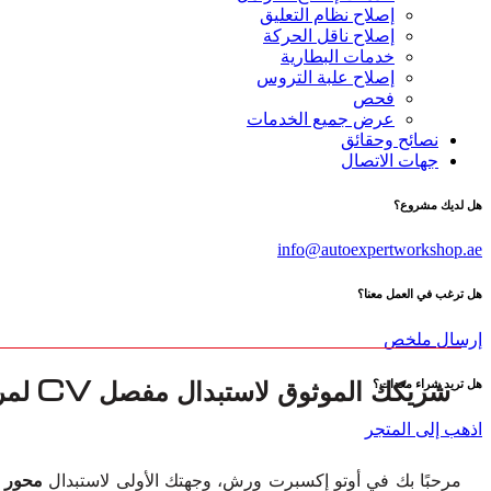
إصلاح نظام التعليق
إصلاح ناقل الحركة
خدمات البطارية
إصلاح علبة التروس
فحص
عرض جميع الخدمات
نصائح وحقائق
جهات الاتصال
هل لديك مشروع؟
info@autoexpertworkshop.ae
هل ترغب في العمل معنا؟
إرسال ملخص
هل تريد شراء معدات؟
اذهب إلى المتجر
مرحبًا بك في أوتو إكسبرت ورش، وجهتك الأولى لاستبدال
محور CV لفئة مرسيدس بنز LK