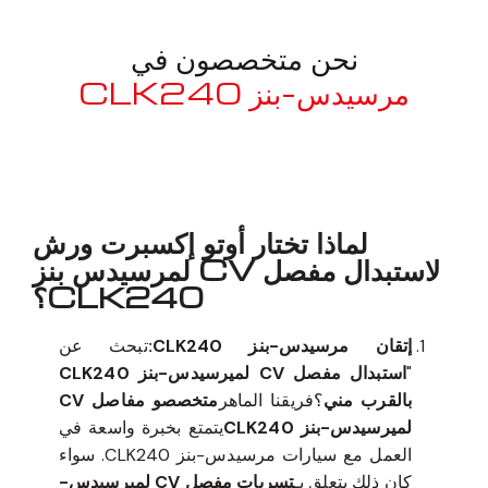
نحن متخصصون في
مرسيدس-بنز CLK240
معروف لما ذكر أعلاه
لماذا تختار أوتو إكسبرت ورش
لاستبدال مفصل CV لمرسيدس بنز
CLK240؟
إتقان مرسيدس-بنز CLK240:
تبحث عن
"
استبدال مفصل CV لميرسيدس-بنز CLK240
بالقرب مني
؟فريقنا الماهر
متخصصو مفاصل CV
لميرسيدس-بنز CLK240
يتمتع بخبرة واسعة في
العمل مع سيارات مرسيدس-بنز CLK240. سواء
كان ذلك يتعلق بـ
تسربات مفصل CV لميرسيدس-