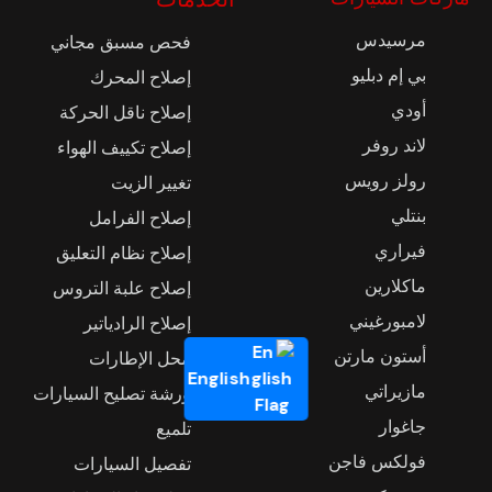
مرسيدس
فحص مسبق مجاني
بي إم دبليو
إصلاح المحرك
أودي
إصلاح ناقل الحركة
لاند روفر
إصلاح تكييف الهواء
رولز رويس
تغيير الزيت
بنتلي
إصلاح الفرامل
فيراري
إصلاح نظام التعليق
ماكلارين
إصلاح علبة التروس
لامبورغيني
إصلاح الرادياتير
أستون مارتن
محل الإطارات
English
مازيراتي
ورشة تصليح السيارات
جاغوار
تلميع
فولكس فاجن
تفصيل السيارات