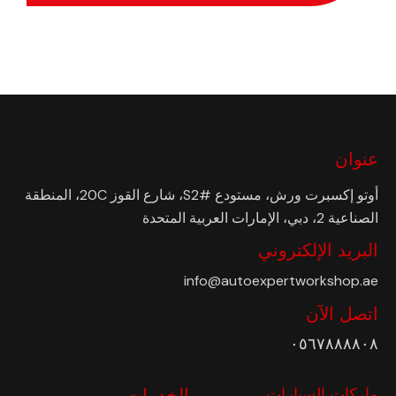
عنوان
أوتو إكسبرت ورش، مستودع #S2، شارع القوز 20C، المنطقة
الصناعية 2، دبي، الإمارات العربية المتحدة
البريد الإلكتروني
info@autoexpertworkshop.ae
اتصل الآن
٠٥٦٧٨٨٨٨٠٨
ماركات السيارات
الخدمات