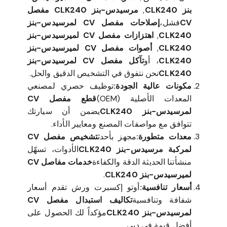
بنز CLK240
,
مرسيدس-بنز CLK240 مفصل
CV
فشل،
إصلاحات مفصل CV لمرسيدس-بنز
CLK240
,
اهتزازات مفصل CV لميرسيدس-بنز
CLK240
,
أصوات مفصل CV لميرسيدس-بنز
CLK240
، أو
تآكل مفصل CV لمرسيدس-بنز
CLK240
نحن نتفوق في التشخيص الدقيق والحل.
مكونات عالية الجودة:
توظيف حصري لمصنعي
المعدات الأصلية (OEM)
قطع مفصل CV
لمرسيدس-بنز CLK240
يضمن أن سيارتك
تتوافق مع مواصفات المصنع ومعايير الأداء.
معدات متطورة:
مجهز بأحدث
تشخيص مفصل CV
لمركبة مرسيدس-بنز CLK240
الأدوات، تسهّل
منشأتنا الحديثة الدقة والكفاءة
خدمات مفاصل CV
لميرسيدس-بنز CLK240
.
أسعار تنافسية:
أوتو إكسبرت ورش تقدم أسعار
شفافة وتنافسية
تكاليف استبدال مفصل CV
لمرسيدس-بنز CLK240
مؤكداً لك الحصول على
أفضل قيمة في دبي.