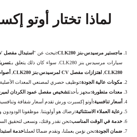
ماجستير مرسيدس-بنز CLK280:
تبحث عن "
استبدال مفصل CV لمرسيدس-بنز CLK280 بالقرب مني
سيارات مرسيدس بنز CLK280. سواء كان ذلك يتعلق بـ
تسربات مفصل V
CLK280
,
اهتزازات مفصل CV لمرسيدس-بنز CLK280
,
أصوات مفاصل 
مكونات عالية الجودة:
توظيف حصري لمصنعي المعدات الأصلية (OEM
معدات متطورة:
مجهز بأحدث
تشخيص مفصل عمود الكردان لميرسيدس-
أسعار تنافسية:
أوتو إكسبرت ورش تقدم أسعار شفافة وتنافسية
رعاية العملاء الاستثنائية:
رضاك هو أولويتنا. موظفونا الودودون 
خدمة في الوقت المناسب:
نحن نقدر وقتك، ونسعى لتحقيق السر
ضمان الجودة:
نحن نؤمن بعملنا، ونقدم ضمانًا لعملنا
خدمة استبدال مفصل CV لسيارة م