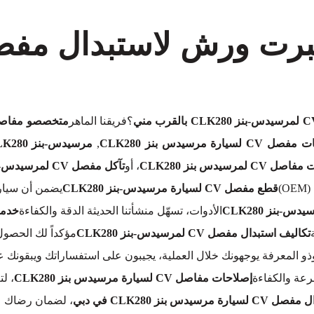
؟فريقنا الماهر
متخصصو مفاصل CV لمرسيدس-بنز 0
C لسيارة مرسيدس بنز CLK280
,
مرسيدس-بنز CLK280 وصلة CV
CV لمرسيدس بنز CLK280
، أو
تآكل مفصل CV لمرسيدس-بنز CLK280
)
قطع مفصل CV لسيارة مرسيدس-بنز CLK280
يضمن أن سيارت
بنز CLK280
الأدوات، تسهّل منشأتنا الحديثة الدقة والكفاءة
خدمات مفا
تكاليف استبدال مفصل CV لمرسيدس-بنز CLK280
مؤكداً لك الحصو
وذو المعرفة يوجهونك خلال العملية، يجيبون على استفساراتك ويبقون
عة والكفاءة
إصلاحات مفاصل CV لسيارة مرسيدس بنز CLK280
، لت
رسيدس بنز CLK280 في دبي
، لضمان رضاك عل