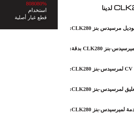
8
0
8
0
8
0
%
استخدام
قطع غيار أصلية
لمرسيدس-بنز CLK280:
 لميرسيدس-بنز CLK280: