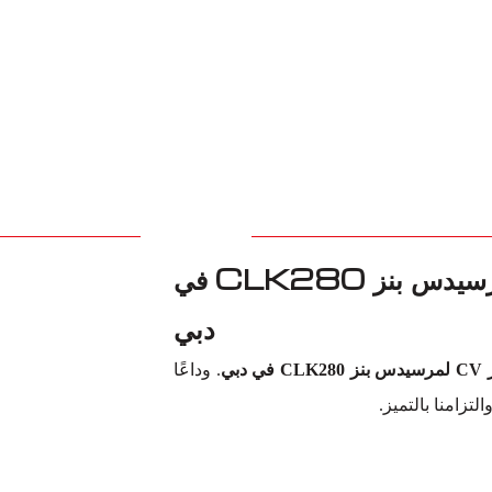
شريكك الموثوق لاستبدال مفصل CV لمرسيدس بنز CLK280 في
دبي
 في دبي
. وداعًا
تزامنا بالتميز.