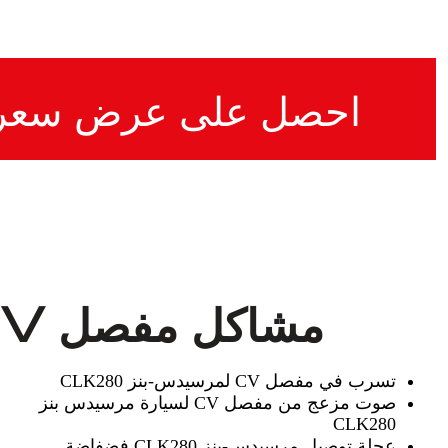
احصل على عرض سعر
مشاكل مفصل CV في مرسيدس-بنز CLK280 التي نتناولها
تسرب في مفصل CV لمرسيدس-بنز CLK280
صوت مزعج من مفصل CV لسيارة مرسيدس بنز
CLK280
عجلة توصيل مرسيدس-بنز CLK280 فضفاضة