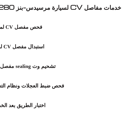
خدمات مفاصل CV لسيارة مرسيدس-بنز CLK280 لدينا
فحص مفصل CV لموديل مرسيدس بنز CLK280:
استبدال مفصل CV لميرسيدس-بنز CLK280 بدقة:
تشحيم وت sealing مفصل CV لمرسيدس-بنز CLK280:
فحص ضبط العجلات ونظام التعليق 
اختبار الطريق بعد الخدمة