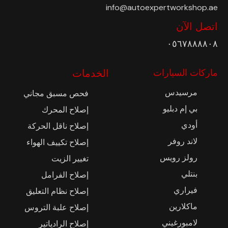
info@autoexpertworkshop.ae
اتصل الآن
٠٥٦٧٨٨٨٨٠٨
ماركات السيارات
الخدمات
مرسيدس
فحص مسبق مجاني
بي إم دبليو
إصلاح المحرك
أودي
إصلاح ناقل الحركة
لاند روفر
إصلاح تكييف الهواء
رولز رويس
تغيير الزيت
بنتلي
إصلاح الفرامل
فيراري
إصلاح نظام التعليق
ماكلارين
إصلاح علبة التروس
لامبورغيني
إصلاح الرادياتير