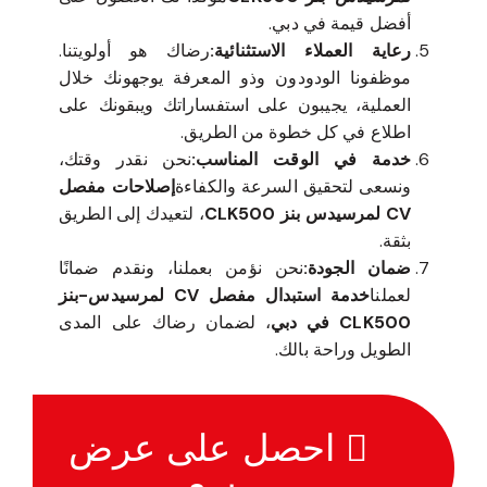
أفضل قيمة في دبي.
رعاية العملاء الاستثنائية:
رضاك هو أولويتنا.
موظفونا الودودون وذو المعرفة يوجهونك خلال
العملية، يجيبون على استفساراتك ويبقونك على
اطلاع في كل خطوة من الطريق.
خدمة في الوقت المناسب:
نحن نقدر وقتك،
ونسعى لتحقيق السرعة والكفاءة
إصلاحات مفصل
CV لمرسيدس بنز CLK500
، لتعيدك إلى الطريق
بثقة.
ضمان الجودة:
نحن نؤمن بعملنا، ونقدم ضمانًا
لعملنا
خدمة استبدال مفصل CV لمرسيدس-بنز
CLK500 في دبي
، لضمان رضاك على المدى
الطويل وراحة بالك.
احصل على عرض
سعر