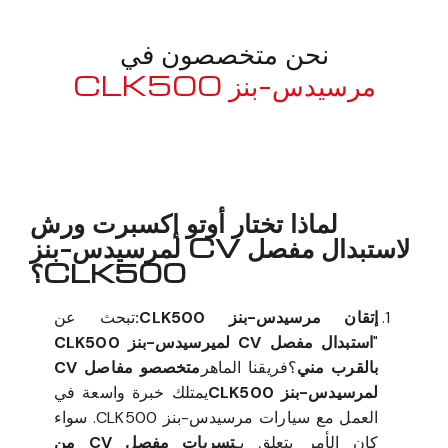
نحن متخصصون في
مرسيدس-بنز CLK500
معروف لما ذكر أعلاه
لماذا تختار أوتو إكسبرت ورش
لاستبدال مفصل CV لمرسيدس-بنز
CLK500؟
إتقان مرسيدس-بنز CLK500:
تبحث عن
"
استبدال مفصل CV لميرسيدس-بنز CLK500
بالقرب مني
؟فريقنا الماهر
متخصصو مفاصل CV
لمرسيدس-بنز CLK500
يمتلك خبرة واسعة في
العمل مع سيارات مرسيدس-بنز CLK500. سواء
كان الأمر يتعلق بـ
تسربات مفصل CV من