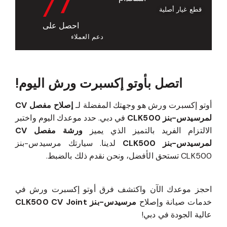
/7
قطع غيار أصلية
احصل على
دعم العملاء
اتصل بأوتو إكسبرت ورش اليوم!
أوتو إكسبرت ورش هو وجهتك المفضلة لـ
إصلاح مفصل CV
لمرسيدس-بنز CLK500
في دبي. حدد موعدك اليوم واختبر
الالتزام الفريد بالتميز الذي يميز
ورشة مفصل CV
لمرسيدس-بنز CLK500
لدينا. سيارتك مرسيدس-بنز
CLK500 تستحق الأفضل، ونحن نقدم ذلك بالضبط.
احجز موعدك الآن واكتشف فرق أوتو إكسبرت ورش في
خدمات صيانة وإصلاح
مرسيدس-بنز CLK500 CV Joint
عالية الجودة في دبي!