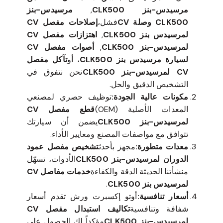
مرسيدس-بنز CLK500
,
مرسيدس-بنز
CLK500 وصلة CV
فشل،
إصلاحات مفصل CV
لمرسيدس بنز CLK500
,
اهتزازات مفصل CV
لمرسيدس-بنز CLK500
,
أصوات مفصل CV
لسيارة مرسيدس بنز CLK500
، أو
تآكل مفصل
CV لمرسيدس-بنز CLK500
نحن نتفوق في
التشخيص الدقيق والحل.
مكونات عالية الجودة:
توظيف حصري لمصنعي
المعدات الأصلية (OEM)
قطع مفصل CV
لمرسيدس-بنز CLK500
يضمن أن سيارتك
تتوافق مع مواصفات المصنع ومعايير الأداء.
معدات متطورة:
مجهز بأحدث
تشخيص مفصل عمود
الدوران لمرسيدس-بنز CLK500
الأدوات، تسهّل
منشأتنا الحديثة الدقة والكفاءة
خدمات مفاصل CV
لمرسيدس بنز CLK500
.
أسعار تنافسية:
أوتو إكسبرت ورش تقدم أسعار
شفافة وتنافسية
تكاليف استبدال مفصل CV
لمرسيدس-بنز CLK500
مؤكداً لك الحصول على