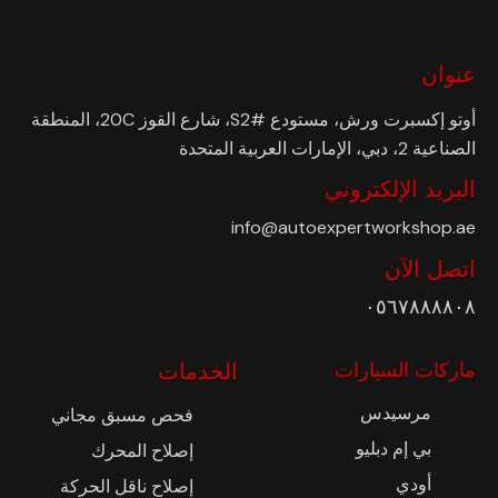
عنوان
أوتو إكسبرت ورش، مستودع #S2، شارع القوز 20C، المنطقة
الصناعية 2، دبي، الإمارات العربية المتحدة
البريد الإلكتروني
info@autoexpertworkshop.ae
اتصل الآن
٠٥٦٧٨٨٨٨٠٨
ماركات السيارات
الخدمات
مرسيدس
فحص مسبق مجاني
بي إم دبليو
إصلاح المحرك
أودي
إصلاح ناقل الحركة