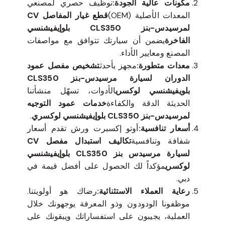
مكونات عالية الجودة:
توظيف حصري لمصنعي
المعدات الأصلية (OEM)
قطع غيار المفاصل CV
لمرسيدس-بنز CLS350 بلوإيفيشنسي
الفاخرة
يضمن أن سيارتك تتوافق مع مواصفات
المصنع ومعايير الأداء.
معدات متطورة:
مجهز بأحدث
تشخيص مفصل عمود
الدوران لسيارة مرسيدس-بنز CLS350
بلويفيشنسي لوكسري
الأدوات، تسهّل منشأتنا
الحديثة الدقة والكفاءة
خدمات عمود التوجيه
لمرسيدس-بنز CLS350 بلوإيفيشنسي لوكسري
.
أسعار تنافسية:
أوتو إكسبرت ورش تقدم أسعار
شفافة وتنافسية
تكاليف استبدال مفصل CV
لسيارة مرسيدس بنز CLS350 بلوإيفيشنسي
لوكسري
مؤكداً لك الحصول على أفضل قيمة في
دبي.
رعاية العملاء الاستثنائية:
رضاك هو أولويتنا.
موظفونا الودودون وذو المعرفة يوجهونك خلال
العملية، يجيبون على استفساراتك ويبقونك على