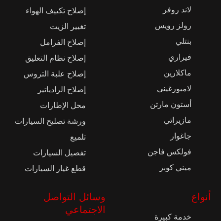
لاند روفر
إصلاح تكييف الهواء
رولز رويس
تغيير الزيت
بنتلي
إصلاح الفرامل
فيراري
إصلاح نظام التعليق
ماكلارين
إصلاح علبة التروس
لامبورغيني
إصلاح الرادياتير
أستون مارتن
محل الإطارات
مازيراتي
ورشة تصليح السيارات
جاغوار
تلميع
فولكس فاجن
تفصيل السيارات
ميني كوبر
قطع غيار السيارات
أنواع
وسائل التواصل
الاجتماعي
خدمة كبيرة