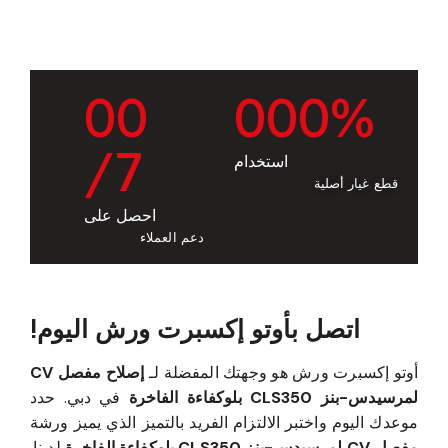
0
0
0
0
0
%
/7
استخدام
قطع غيار أصلية
احصل على
دعم العملاء
اتصل بأوتو إكسبرت ورش اليوم!
أوتو إكسبرت ورش هو وجهتك المفضلة لـ
إصلاح مفصل CV
لمرسيدس-بنز CLS350 بلوكفاءة الفاخرة
في دبي. حدد
موعدك اليوم واختبر الالتزام الفريد بالتميز الذي يميز ورشة
مفصل CV لمرسيدس-بنز CLS350 بلوكفاءة الفاخرة
لدينا.