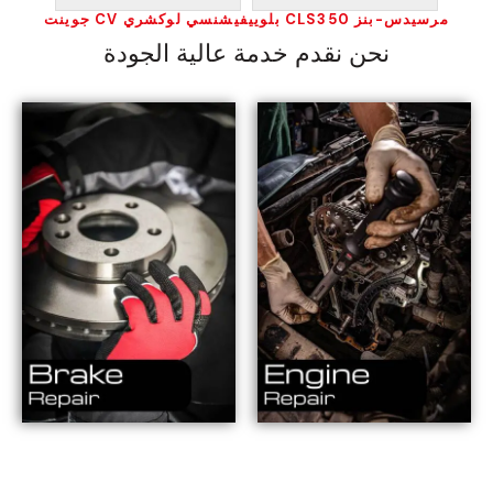
مرسيدس-بنز CLS350 بلوييفيشنسي لوكشري CV جوينت
نحن نقدم خدمة عالية الجودة