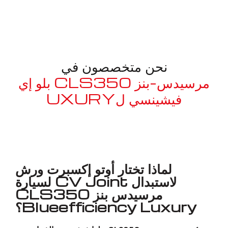
نحن متخصصون في
مرسيدس-بنز CLS350 بلو إي
فيشينسي لUXURY
معروف لما ذكر أعلاه
لماذا تختار أوتو إكسبرت ورش
لاستبدال CV Joint لسيارة
مرسيدس بنز CLS350
Blueefficiency Luxury؟