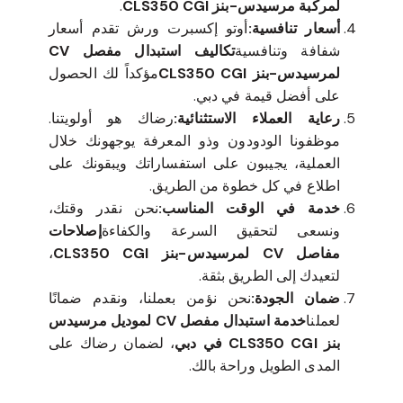
لمركبة مرسيدس-بنز CLS350 CGI
.
أسعار تنافسية:
أوتو إكسبرت ورش تقدم أسعار
شفافة وتنافسية
تكاليف استبدال مفصل CV
لمرسيدس-بنز CLS350 CGI
مؤكداً لك الحصول
على أفضل قيمة في دبي.
رعاية العملاء الاستثنائية:
رضاك هو أولويتنا.
موظفونا الودودون وذو المعرفة يوجهونك خلال
العملية، يجيبون على استفساراتك ويبقونك على
اطلاع في كل خطوة من الطريق.
خدمة في الوقت المناسب:
نحن نقدر وقتك،
ونسعى لتحقيق السرعة والكفاءة
إصلاحات
مفاصل CV لمرسيدس-بنز CLS350 CGI
،
لتعيدك إلى الطريق بثقة.
ضمان الجودة:
نحن نؤمن بعملنا، ونقدم ضمانًا
لعملنا
خدمة استبدال مفصل CV لموديل مرسيدس
بنز CLS350 CGI في دبي
، لضمان رضاك على
المدى الطويل وراحة بالك.