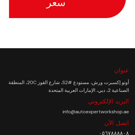
سعر
عنوان
أوتو إكسبرت ورش، مستودع #S2، شارع القوز 20C، المنطقة
الصناعية 2، دبي، الإمارات العربية المتحدة
البريد الإلكتروني
info@autoexpertworkshop.ae
اتصل الآن
٠٥٦٧٨٨٨٨٠٨