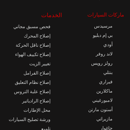
ماركات السيارات
الخدمات
مرسيدس
فحص مسبق مجاني
بي إم دبليو
إصلاح المحرك
أودي
إصلاح ناقل الحركة
لاند روفر
إصلاح تكييف الهواء
رولز رويس
تغيير الزيت
بنتلي
إصلاح الفرامل
فيراري
إصلاح نظام التعليق
ماكلارين
إصلاح علبة التروس
لامبورغيني
إصلاح الرادياتير
أستون مارتن
محل الإطارات
مازيراتي
ورشة تصليح السيارات
جاغوار
تلميع