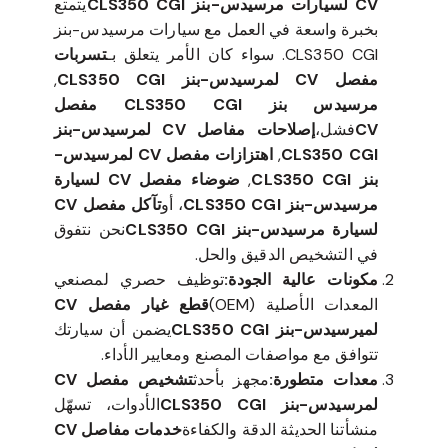
CV لسيارات مرسيدس-بنز CLS350 CGI
يتمتع
بخبرة واسعة في العمل مع سيارات مرسيدس-بنز
CLS350 CGI. سواء كان الأمر يتعلق بـ
تسربات
مفصل CV لمرسيدس-بنز CLS350 CGI
,
مرسيدس بنز CLS350 CGI مفصل
CV
فشل،
إصلاحات مفاصل CV لمرسيدس-بنز
CLS350 CGI
,
اهتزازات مفصل CV لمرسيدس-
بنز CLS350 CGI
,
ضوضاء مفصل CV لسيارة
مرسيدس-بنز CLS350 CGI
، أو
تآكل مفصل CV
لسيارة مرسيدس-بنز CLS350 CGI
نحن نتفوق
في التشخيص الدقيق والحل.
مكونات عالية الجودة:
توظيف حصري لمصنعي
المعدات الأصلية (OEM)
قطع غيار مفصل CV
لميرسيدس-بنز CLS350 CGI
يضمن أن سيارتك
تتوافق مع مواصفات المصنع ومعايير الأداء.
معدات متطورة:
مجهز بأحدث
تشخيص مفصل CV
لمرسيدس-بنز CLS350 CGI
الأدوات، تسهّل
منشأتنا الحديثة الدقة والكفاءة
خدمات مفاصل CV