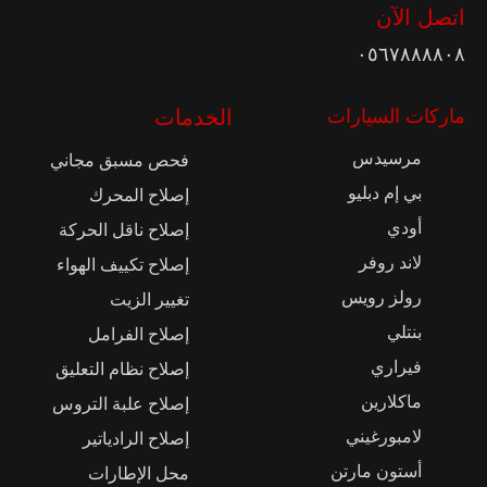
اتصل الآن
٠٥٦٧٨٨٨٨٠٨
ماركات السيارات
الخدمات
مرسيدس
فحص مسبق مجاني
بي إم دبليو
إصلاح المحرك
أودي
إصلاح ناقل الحركة
لاند روفر
إصلاح تكييف الهواء
رولز رويس
تغيير الزيت
بنتلي
إصلاح الفرامل
فيراري
إصلاح نظام التعليق
ماكلارين
إصلاح علبة التروس
لامبورغيني
إصلاح الرادياتير
أستون مارتن
محل الإطارات