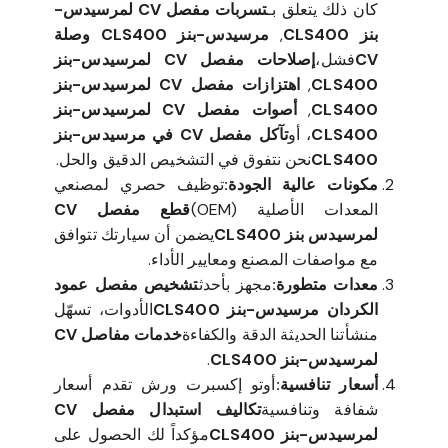
كان ذلك يتعلق بـ
تسربات مفصل CV لمرسيدس-
بنز CLS400
,
مرسيدس-بنز CLS400 وصلة
CV
فشل،
إصلاحات مفصل CV لمرسيدس-بنز
CLS400
,
اهتزازات مفصل CV لمرسيدس-بنز
CLS400
,
أصوات مفصل CV لمرسيدس-بنز
CLS400
، أو
تآكل مفصل CV في مرسيدس-بنز
CLS400
نحن نتفوق في التشخيص الدقيق والحل.
مكونات عالية الجودة:
توظيف حصري لمصنعي
المعدات الأصلية (OEM)
قطع مفصل CV
لمرسيدس بنز CLS400
يضمن أن سيارتك تتوافق
مع مواصفات المصنع ومعايير الأداء.
معدات متطورة:
مجهز بأحدث
تشخيص مفصل عمود
الكردان مرسيدس-بنز CLS400
الأدوات، تسهّل
منشأتنا الحديثة الدقة والكفاءة
خدمات مفاصل CV
لمرسيدس-بنز CLS400
.
أسعار تنافسية:
أوتو إكسبرت ورش تقدم أسعار
شفافة وتنافسية
تكاليف استبدال مفصل CV
لمرسيدس-بنز CLS400
مؤكداً لك الحصول على