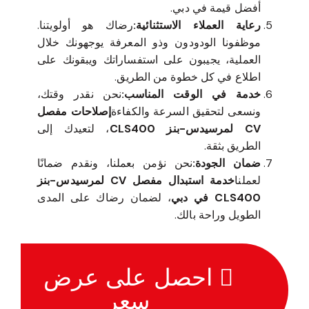
أفضل قيمة في دبي.
رعاية العملاء الاستثنائية:
رضاك هو أولويتنا.
موظفونا الودودون وذو المعرفة يوجهونك خلال
العملية، يجيبون على استفساراتك ويبقونك على
اطلاع في كل خطوة من الطريق.
خدمة في الوقت المناسب:
نحن نقدر وقتك،
ونسعى لتحقيق السرعة والكفاءة
إصلاحات مفصل
CV لمرسيدس-بنز CLS400
، لتعيدك إلى
الطريق بثقة.
ضمان الجودة:
نحن نؤمن بعملنا، ونقدم ضمانًا
لعملنا
خدمة استبدال مفصل CV لمرسيدس-بنز
CLS400 في دبي
، لضمان رضاك على المدى
الطويل وراحة بالك.
احصل على عرض
سعر