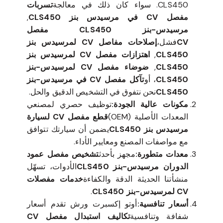
CLS450. سواء كان ذلك في معالجة
تسربات
مفصل CV في مرسيدس بنز CLS450
,
مرسيدس-بنز CLS450 مفصل
CV
فشل،
إصلاحات مفاصل CV لمرسيدس بنز
CLS450
,
اهتزازات مفصل CV لمرسيدس بنز
CLS450
,
ضوضاء مفصل CV لمرسيدس-بنز
CLS450
، أو
تآكل مفصل CV في مرسيدس-بنز
CLS450
نحن نتفوق في التشخيص الدقيق والحل.
مكونات عالية الجودة:
توظيف حصري لمصنعي
المعدات الأصلية (OEM)
قطع مفصل CV لسيارة
مرسيدس بنز CLS450
يضمن أن سيارتك تتوافق
مع مواصفات المصنع ومعايير الأداء.
معدات متطورة:
مجهز بأحدث
تشخيص مفصل عمود
الدوران مرسيدس-بنز CLS450
الأدوات، تسهّل
منشأتنا الحديثة الدقة والكفاءة
خدمات مفصلات
CV لمرسيدس-بنز CLS450
.
أسعار تنافسية:
أوتو إكسبرت ورش تقدم أسعار
شفافة وتنافسية
تكاليف استبدال مفصل CV