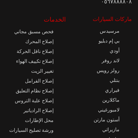
٠٥٦٧٨٨٨٨٠٨
ماركات السيارات
الخدمات
مرسيدس
فحص مسبق مجاني
بي إم دبليو
إصلاح المحرك
أودي
إصلاح ناقل الحركة
لاند روفر
إصلاح تكييف الهواء
رولز رويس
تغيير الزيت
بنتلي
إصلاح الفرامل
فيراري
إصلاح نظام التعليق
ماكلارين
إصلاح علبة التروس
لامبورغيني
إصلاح الرادياتير
أستون مارتن
محل الإطارات
مازيراتي
ورشة تصليح السيارات