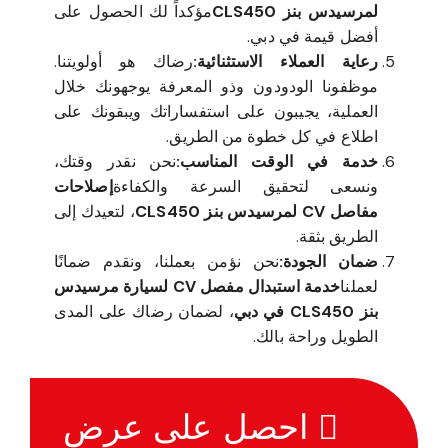
لمرسيدس بنز CLS450
مؤكداً لك الحصول على
أفضل قيمة في دبي.
رعاية العملاء الاستثنائية:
رضاك هو أولويتنا.
موظفونا الودودون وذو المعرفة يوجهونك خلال
العملية، يجيبون على استفساراتك ويبقونك على
اطلاع في كل خطوة من الطريق.
خدمة في الوقت المناسب:
نحن نقدر وقتك،
ونسعى لتحقيق السرعة والكفاءة
إصلاحات
مفاصل CV لمرسيدس بنز CLS450
، لتعيدك إلى
الطريق بثقة.
ضمان الجودة:
نحن نؤمن بعملنا، ونقدم ضمانًا
لعملنا
خدمة استبدال مفصل CV لسيارة مرسيدس
بنز CLS450 في دبي
، لضمان رضاك على المدى
الطويل وراحة بالك.
احصل على عرض