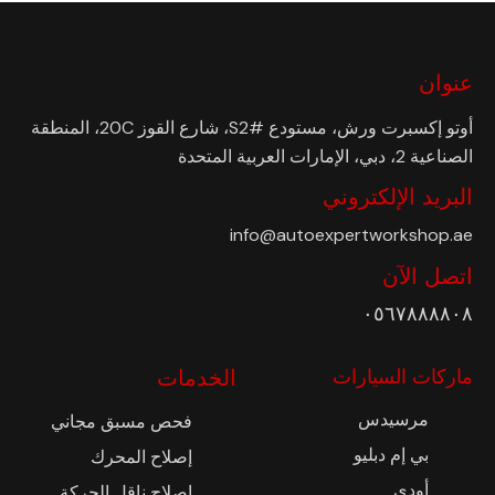
عنوان
أوتو إكسبرت ورش، مستودع #S2، شارع القوز 20C، المنطقة
الصناعية 2، دبي، الإمارات العربية المتحدة
البريد الإلكتروني
info@autoexpertworkshop.ae
اتصل الآن
٠٥٦٧٨٨٨٨٠٨
ماركات السيارات
الخدمات
مرسيدس
فحص مسبق مجاني
بي إم دبليو
إصلاح المحرك
أودي
إصلاح ناقل الحركة