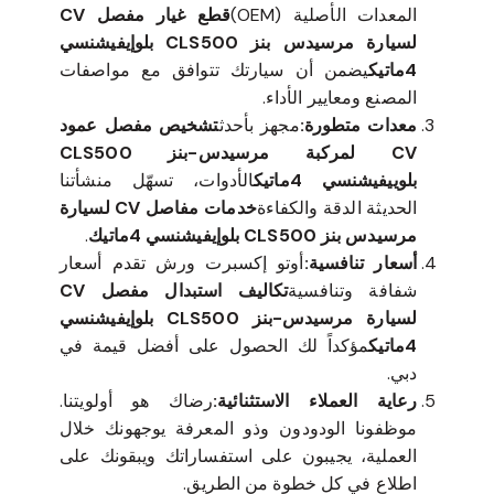
المعدات الأصلية (OEM)
قطع غيار مفصل CV
لسيارة مرسيدس بنز CLS500 بلوإيفيشنسي
4ماتيك
يضمن أن سيارتك تتوافق مع مواصفات
المصنع ومعايير الأداء.
معدات متطورة:
مجهز بأحدث
تشخيص مفصل عمود
CV لمركبة مرسيدس-بنز CLS500
بلوييفيشنسي 4ماتيك
الأدوات، تسهّل منشأتنا
الحديثة الدقة والكفاءة
خدمات مفاصل CV لسيارة
مرسيدس بنز CLS500 بلوإيفيشنسي 4ماتيك
.
أسعار تنافسية:
أوتو إكسبرت ورش تقدم أسعار
شفافة وتنافسية
تكاليف استبدال مفصل CV
لسيارة مرسيدس-بنز CLS500 بلوإيفيشنسي
4ماتيك
مؤكداً لك الحصول على أفضل قيمة في
دبي.
رعاية العملاء الاستثنائية:
رضاك هو أولويتنا.
موظفونا الودودون وذو المعرفة يوجهونك خلال
العملية، يجيبون على استفساراتك ويبقونك على
اطلاع في كل خطوة من الطريق.