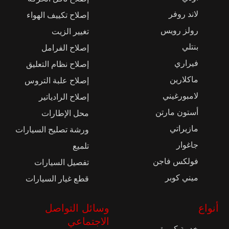
لاند روفر
إصلاح تكييف الهواء
رولز رويس
تغيير الزيت
بنتلي
إصلاح الفرامل
فيراري
إصلاح نظام التعليق
ماكلارين
إصلاح علبة التروس
لامبورغيني
إصلاح الرادياتير
أستون مارتن
محل الإطارات
مازيراتي
ورشة تصليح السيارات
جاغوار
تلميع
فولكس فاجن
تفصيل السيارات
ميني كوبر
قطع غيار السيارات
أنواع
وسائل التواصل
الاجتماعي
خدمة كبيرة