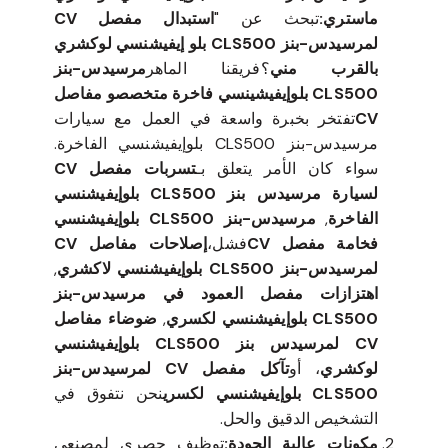
ماستري:
تبحث عن "
استبدال مفصل CV
لمرسيدس-بنز CLS500 بلو إيفيشنسي لوكشري
بالقرب مني
؟فريقنا الماهر
مرسيدس-بنز
CLS500 بلوإيفيشينسي فاخرة متخصصو مفاصل
CV
تفتخر بخبرة واسعة في العمل مع سيارات
مرسيدس-بنز CLS500 بلوإيفيشنسي الفاخرة.
سواء كان الأمر يتعلق بـ
تسربات مفصل CV
لسيارة مرسيدس بنز CLS500 بلوإيفيشنسي
الفاخرة
,
مرسيدس-بنز CLS500 بلوإيفيشنسي
فخامة مفصل CV
فشل،
إصلاحات مفاصل CV
لمرسيدس-بنز CLS500 بلوإيفيشنسي لاكشري
,
اهتزازات مفصل العمود في مرسيدس-بنز
CLS500 بلوإيفيشنسي لكسري
,
ضوضاء مفاصل
CV لمرسيدس بنز CLS500 بلوإيفيشنسي
لوكشري
، أو
تآكل مفصل CV لمرسيدس-بنز
CLS500 بلوإيفيشنسي لكسري
نحن نتفوق في
التشخيص الدقيق والحل.
مكونات عالية الجودة:
توظيف حصري لمصنعي