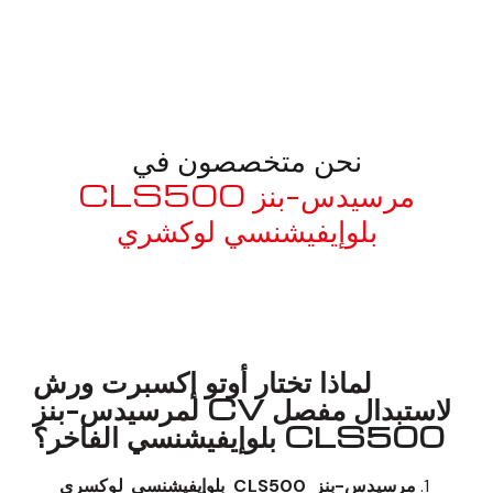
نحن متخصصون في
مرسيدس-بنز CLS500
بلوإيفيشنسي لوكشري
معروف لما ذكر أعلاه
لماذا تختار أوتو إكسبرت ورش
لاستبدال مفصل CV لمرسيدس-بنز
CLS500 بلوإيفيشنسي الفاخر؟
مرسيدس-بنز CLS500 بلوإيفيشنسي لوكسري