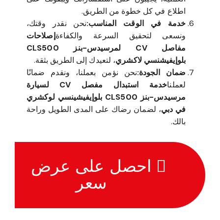
اطلاع في كل خطوة من الطريق.
خدمة في الوقت المناسب:
نحن نقدر وقتك،
ونسعى لتحقيق السرعة والكفاءة
إصلاحات
مفاصل CV لمرسيدس-بنز CLS500
بلوإيفيشنسي لاكشري
، لتعيدك إلى الطريق بثقة.
ضمان الجودة:
نحن نؤمن بعملنا، ونقدم ضمانًا
لعملنا
خدمة استبدال مفصل CV لسيارة
مرسيدس-بنز CLS500 بلوإيفيشينسي لوكشري
في دبي
، لضمان رضاك على المدى الطويل وراحة
بالك.
احصل على عرض
سعر