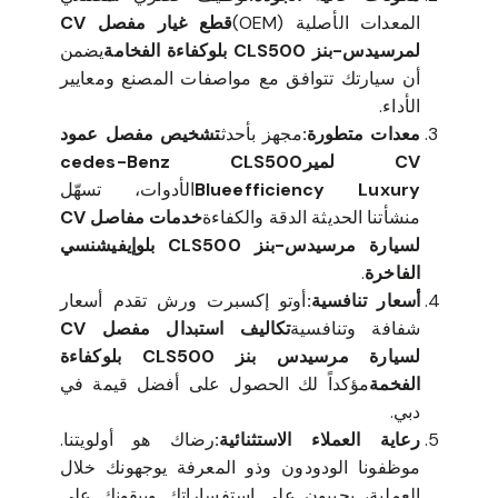
المعدات الأصلية (OEM)
قطع غيار مفصل CV
لمرسيدس-بنز CLS500 بلوكفاءة الفخامة
يضمن
أن سيارتك تتوافق مع مواصفات المصنع ومعايير
الأداء.
معدات متطورة:
مجهز بأحدث
تشخيص مفصل عمود
CV لميرcedes-Benz CLS500
Blueefficiency Luxury
الأدوات، تسهّل
منشأتنا الحديثة الدقة والكفاءة
خدمات مفاصل CV
لسيارة مرسيدس-بنز CLS500 بلوإيفيشنسي
الفاخرة
.
أسعار تنافسية:
أوتو إكسبرت ورش تقدم أسعار
شفافة وتنافسية
تكاليف استبدال مفصل CV
لسيارة مرسيدس بنز CLS500 بلوكفاءة
الفخمة
مؤكداً لك الحصول على أفضل قيمة في
دبي.
رعاية العملاء الاستثنائية:
رضاك هو أولويتنا.
موظفونا الودودون وذو المعرفة يوجهونك خلال
العملية، يجيبون على استفساراتك ويبقونك على