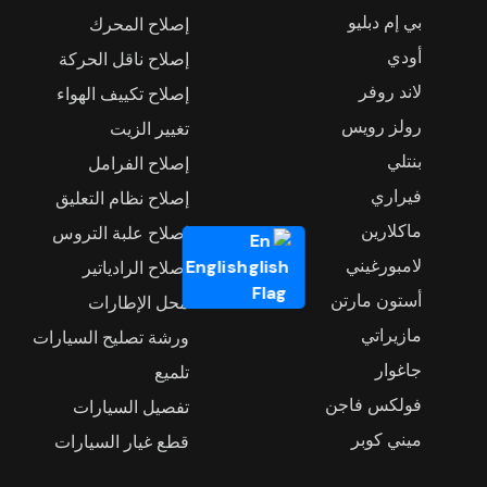
بي إم دبليو
إصلاح المحرك
أودي
إصلاح ناقل الحركة
لاند روفر
إصلاح تكييف الهواء
رولز رويس
تغيير الزيت
بنتلي
إصلاح الفرامل
فيراري
إصلاح نظام التعليق
ماكلارين
إصلاح علبة التروس
لامبورغيني
English
إصلاح الرادياتير
أستون مارتن
محل الإطارات
مازيراتي
ورشة تصليح السيارات
جاغوار
تلميع
فولكس فاجن
تفصيل السيارات
ميني كوبر
قطع غيار السيارات