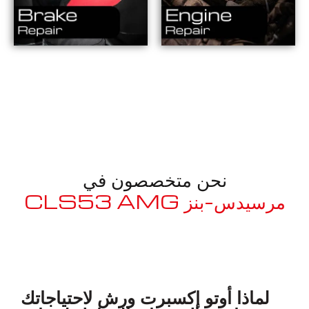
نحن متخصصون في
مرسيدس-بنز CLS53 AMG
معروف لما ذكر أعلاه
لماذا أوتو إكسبرت ورش لاحتياجاتك