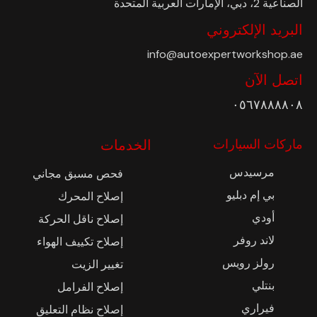
الصناعية 2، دبي، الإمارات العربية المتحدة
البريد الإلكتروني
info@autoexpertworkshop.ae
اتصل الآن
٠٥٦٧٨٨٨٨٠٨
ماركات السيارات
الخدمات
مرسيدس
فحص مسبق مجاني
بي إم دبليو
إصلاح المحرك
أودي
إصلاح ناقل الحركة
لاند روفر
إصلاح تكييف الهواء
رولز رويس
تغيير الزيت
بنتلي
إصلاح الفرامل
فيراري
إصلاح نظام التعليق