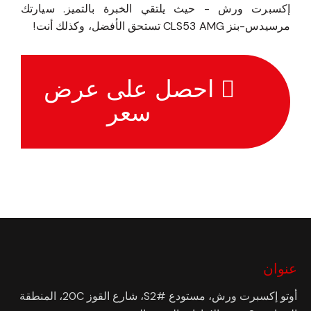
إكسبرت ورش - حيث يلتقي الخبرة بالتميز. سيارتك
مرسيدس-بنز CLS53 AMG تستحق الأفضل، وكذلك أنت!
احصل على عرض
سعر
عنوان
أوتو إكسبرت ورش، مستودع #S2، شارع القوز 20C، المنطقة