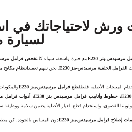
ت ورش لاحتياجاتك في ا
لسيارة مر
ل مرسيدس-بنز E230
مع خبرة واسعة، سواء كانت
. نحن نفهم تعقيدات
نظام مكابح مرس
ام المنتجات الأصلية فقط
قطع فرامل مرسيدس-بنز E230
والمكونات،
ولويتنا القصوى، واستخدام قطع الغيار الأصلية يضمن سلامة ووظيفة س
ات إصلاح فرامل مرسيدس-بنز E230