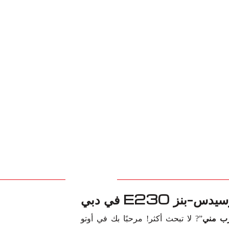
ز E230 في دبي
”? لا تبحث أكثر! مرحبًا بك في أوتو