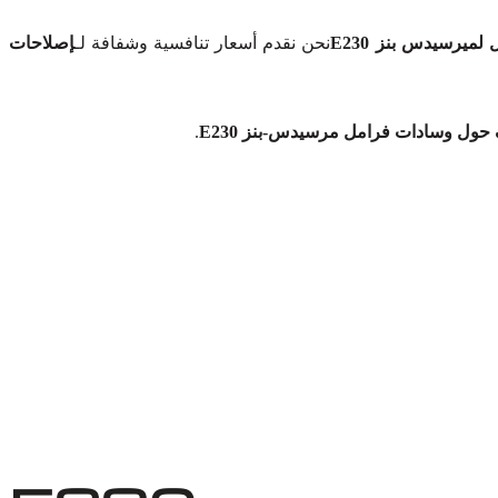
ميرسيدس بنز E230
نحن نقدم أسعار تنافسية وشفافة لـ
إصلاحات
ول وسادات فرامل مرسيدس-بنز E230
.