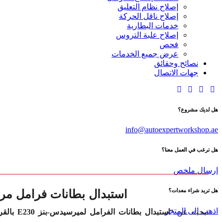
إصلاح نظام التعليق
إصلاح ناقل الحركة
خدمات البطارية
إصلاح علبة التروس
فحص
عرض جميع الخدمات
نصائح وحقائق
جهات الاتصال
هل لديك مشروع؟
info@autoexpertworkshop.ae
هل ترغب في العمل معنا؟
إرسال ملخص
استبدال بطانات فرامل مرسيدس-بن
هل تريد شراء معدات؟
اذهب إلى المتجر
تبحث عن “
استبدال بطانات الفرامل لميرسيدس-بنز E230 بالقرب مني