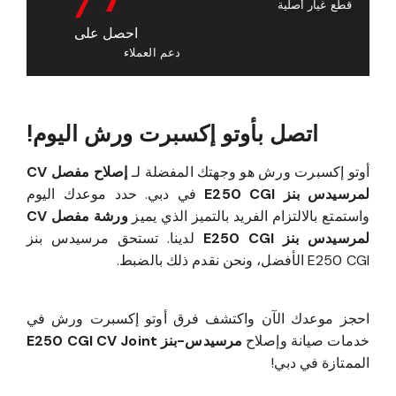
قطع غيار أصلية
احصل على
دعم العملاء
اتصل بأوتو إكسبرت ورش اليوم!
أوتو إكسبرت ورش هو وجهتك المفضلة لـ
إصلاح مفصل CV
لمرسيدس بنز E250 CGI
في دبي. حدد موعدك اليوم
واستمتع بالالتزام الفريد بالتميز الذي يميز
ورشة مفصل CV
لمرسيدس بنز E250 CGI
لدينا. تستحق مرسيدس بنز
E250 CGI الأفضل، ونحن نقدم ذلك بالضبط.
احجز موعدك الآن واكتشف فرق أوتو إكسبرت ورش في
خدمات صيانة وإصلاح
مرسيدس-بنز E250 CGI CV Joint
الممتازة في دبي!