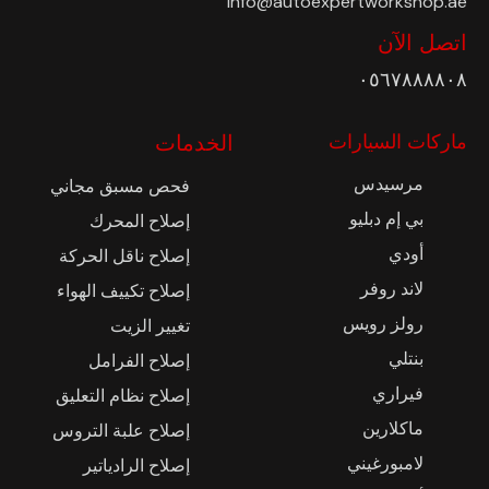
info@autoexpertworkshop.ae
اتصل الآن
٠٥٦٧٨٨٨٨٠٨
ماركات السيارات
الخدمات
مرسيدس
فحص مسبق مجاني
بي إم دبليو
إصلاح المحرك
أودي
إصلاح ناقل الحركة
لاند روفر
إصلاح تكييف الهواء
رولز رويس
تغيير الزيت
بنتلي
إصلاح الفرامل
فيراري
إصلاح نظام التعليق
ماكلارين
إصلاح علبة التروس
لامبورغيني
إصلاح الرادياتير