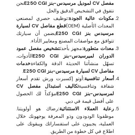
مفصل CV لموديل مرسيدس-بنز E250 CGI
نحن
نتفوق في التشخيص الدقيق والحل.
مكونات عالية الجودة:
توظيف حصري لمصنعي
المعدات الأصلية (OEM)
قطع مفاصل CV لسيارة
مرسيدس بنز E250 CGI
يضمن أن سيارتك
تتوافق مع مواصفات المصنع ومعايير الأداء.
معدات متطورة:
مجهز بأحدث
تشخيص مفصل عمود
الدوران لميرسيدس-بنز E250 CGI
الأدوات،
تسهّل منشأتنا الحديثة الدقة والكفاءة
خدمات
مفاصل CV لسيارة مرسيدس-بنز E250 CGI
.
أسعار تنافسية:
أوتو إكسبرت ورش تقدم أسعار
شفافة وتنافسية
تكاليف استبدال مفصل CV
لمرسيدس-بنز E250 CGI
مؤكداً لك الحصول
على أفضل قيمة في دبي.
رعاية العملاء الاستثنائية:
رضاك هو أولويتنا.
موظفونا الودودون وذو المعرفة يوجهونك خلال
العملية، يجيبون على استفساراتك ويبقونك على
اطلاع في كل خطوة من الطريق.