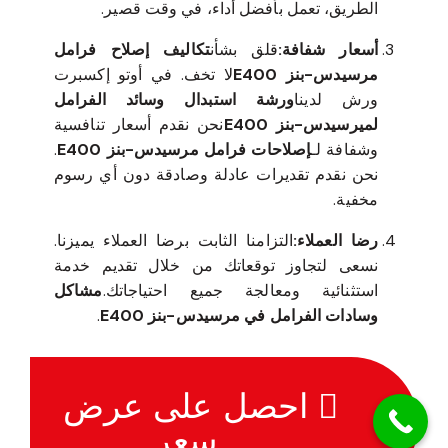
الطريق، تعمل بأفضل أداء، في وقت قصير.
أسعار شفافة:
قلق بشأن
تكاليف إصلاح فرامل
مرسيدس-بنز E400
لا تخف. في أوتو إكسبرت
ورش لدينا
ورشة استبدال وسائد الفرامل
لميرسيدس-بنز E400
نحن نقدم أسعار تنافسية
وشفافة لـ
إصلاحات فرامل مرسيدس-بنز E400
.
نحن نقدم تقديرات عادلة وصادقة دون أي رسوم
مخفية.
رضا العملاء:
التزامنا الثابت برضا العملاء يميزنا.
نسعى لتجاوز توقعاتك من خلال تقديم خدمة
استثنائية ومعالجة جميع احتياجاتك.
مشاكل
وسادات الفرامل في مرسيدس-بنز E400
.
احصل على عرض
سعر