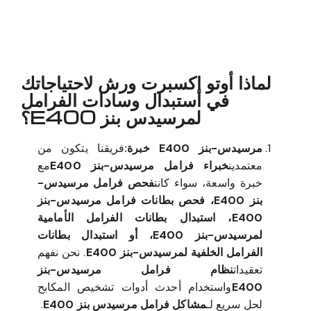
معروف لما ذكر أعلاه
لماذا أوتو إكسبرت ورش لاحتياجاتك
في استبدال وسادات الفرامل
لمرسيدس بنز E400؟
مرسيدس-بنز E400 خبرة:
فريقنا يتكون من
معتمدين
خبراء فرامل مرسيدس-بنز E400
مع
خبرة واسعة، سواء كانت
فحص فرامل مرسيدس-
بنز E400، فحص بطانات فرامل مرسيدس-بنز
E400، استبدال بطانات الفرامل الأمامية
لمرسيدس-بنز E400، أو استبدال بطانات
الفرامل الخلفية لمرسيدس-بنز E400
. نحن نفهم
تعقيدات
نظام فرامل مرسيدس-بنز
E400
واستخدام أحدث أدوات تشخيص المكابح
لحل سريع لـ
مشاكل فرامل مرسيدس بنز E400
.