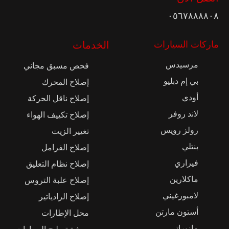
٠٥٦٧٨٨٨٨٠٨
ماركات السيارات
الخدمات
مرسيدس
فحص مسبق مجاني
بي إم دبليو
إصلاح المحرك
أودي
إصلاح ناقل الحركة
لاند روفر
إصلاح تكييف الهواء
رولز رويس
تغيير الزيت
بنتلي
إصلاح الفرامل
فيراري
إصلاح نظام التعليق
ماكلارين
إصلاح علبة التروس
لامبورغيني
إصلاح الرادياتير
أستون مارتن
محل الإطارات
مازيراتي