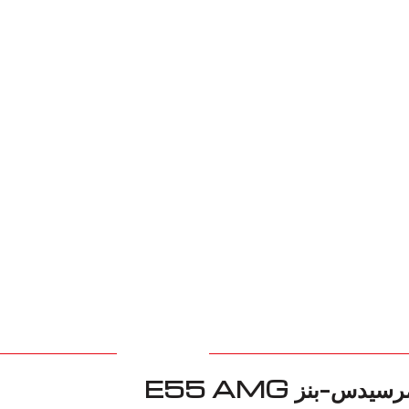
شريكك الموثوق لاستبدال مفصل CV لمرسيدس-بنز E55 AMG