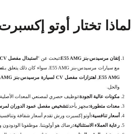
إتقان مرسيدس-بنز E55 AMG:
تبحث عن "
استبدال مفصل CV لميرسيدس-بنز E55 AMG بالقرب مني
مع سيارات مرسيدس-بنز E55 AMG. سواء كان ذلك يتعلق بـ
تسربا
E55 AMG
,
اهتزازات مفصل CV لسيارة مرسيدس-بنز E55 AMG
والحل.
مكونات عالية الجودة:
توظيف حصري لمصنعي المعدات الأصلية (OEM
معدات متطورة:
مجهز بأحدث
تشخيص مفصل عمود الدوران لمرسيدس-بن
أسعار تنافسية:
أوتو إكسبرت ورش تقدم أسعار شفافة وتنافسية
رعاية العملاء الاستثنائية:
رضاك هو أولويتنا. موظفونا الودودون 