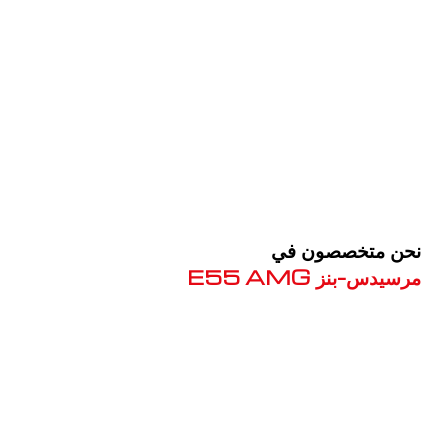
نحن متخصصون في
مرسيدس-بنز E55 AMG
معروف لما ذكر أعلاه