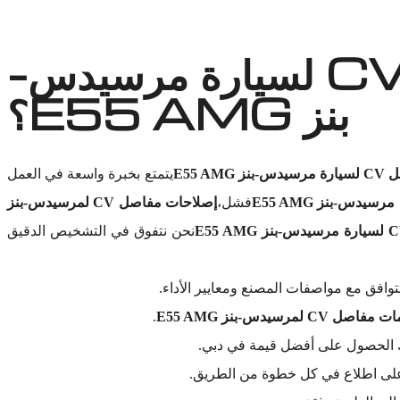
لماذا تختار أوتو إكسبرت ورش لاستبدال مفصل CV لسيارة مرسيدس-
بنز E55 AMG؟
E55 A
يتمتع بخبرة واسعة في العمل
فشل،
إصلاحات مفاصل CV لمرسيدس-بنز
نحن نتفوق في التشخيص الدقيق
وافق مع مواصفات المصنع ومعايير الأداء.
اصل CV لمرسيدس-بنز E55 AMG
.
ك الحصول على أفضل قيمة في دبي.
ك على اطلاع في كل خطوة من الطريق.