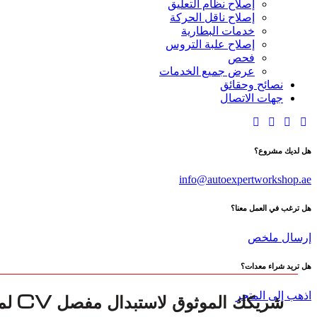
إصلاح نظام التعليق
إصلاح ناقل الحركة
خدمات البطارية
إصلاح علبة التروس
فحص
عرض جميع الخدمات
نصائح وحقائق
جهات الاتصال
هل لديك مشروع؟
info@autoexpertworkshop.ae
هل ترغب في العمل معنا؟
إرسال ملخص
هل تريد شراء معدات؟
اذهب إلى المتجر