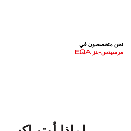
نحن متخصصون في
مرسيدس-بنز EQA
معروف لما ذكر أعلاه
لماذا أوتو إكس