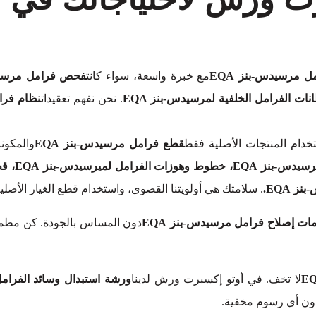
ل مرسيدس-بنز EQA
مع خبرة واسعة، سواء كانت
. نحن نفهم تعقيدات
نظام فرام
دام المنتجات الأصلية فقط
قطع فرامل مرسيدس-بنز EQA
والمكون
. سلامتك هي أولويتنا القصوى، واستخدام قطع الغيار الأص
ات إصلاح فرامل مرسيدس-بنز EQA
لا تخف. في أوتو إكسبرت ورش لدينا
ورشة استبدال وسائد الفرامل 
دون أي رسوم مخفية.