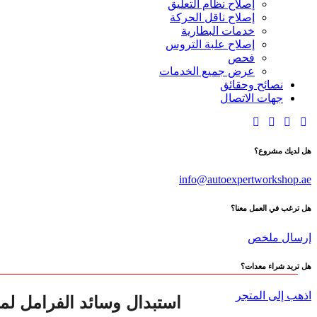
إصلاح نظام التعليق
إصلاح ناقل الحركة
خدمات البطارية
إصلاح علبة التروس
فحص
عرض جميع الخدمات
نصائح وحقائق
جهات الاتصال
هل لديك مشروع؟
info@autoexpertworkshop.ae
هل ترغب في العمل معنا؟
إرسال ملخص
هل تريد شراء معدات؟
استبدال وسائد الفرامل لميرسيدس
اذهب إلى المتجر