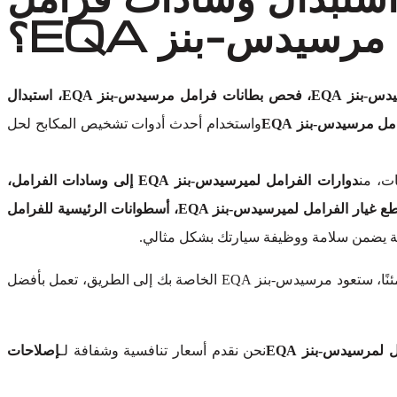
مرسيدس-بنز EQA؟
فحص فرامل مرسيدس-بنز EQA، فحص بطانات فرامل مرسيدس-بنز EQA، استبدال
ل مرسيدس-بنز EQA
واستخدام أحدث أدوات تشخيص المكابح لحل
ات، من
دوارات الفرامل لميرسيدس-بنز EQA إلى وسادات الفرامل،
مكابس الفرامل لميرسيدس-بنز EQA، مجموعات الفرامل لميرسيدس-بنز EQA، خطوط وهوزات الفرامل لميرسيدس-بنز EQA، قطع غيار الفرامل لميرسيدس-بنز EQA، أسطوانات الرئيسية للفرامل
لية يضمن سلامة ووظيفة سيارتك بشكل مثالي.
دون المساس بالجودة. كن مطمئنًا، ستعود مرسيدس-بنز EQA الخاصة بك إلى الطريق، تعمل بأفضل
لمرسيدس-بنز EQA
نحن نقدم أسعار تنافسية وشفافة لـ
إصلاحات