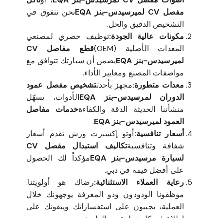
مفصل CV لميرسيدس-بنز EQA
نحن نتفوق في
التشخيص الدقيق والحل.
مكونات عالية الجودة:
توظيف حصري لمصنعي
المعدات الأصلية (OEM)
قطع مفاصل CV
لميرسيدس-بنز EQA
يضمن أن سيارتك تتوافق مع
مواصفات المصنع ومعايير الأداء.
معدات متطورة:
مجهز بأحدث
تشخيص مفصل عمود
الدوران لمرسيدس-بنز EQA
الأدوات، تسهّل
منشأتنا الحديثة الدقة والكفاءة
خدمات مفاصل
العمود لميرسيدس-بنز EQA
.
أسعار تنافسية:
أوتو إكسبرت ورش تقدم أسعار
شفافة وتنافسية
تكاليف استبدال مفصل CV
لسيارة مرسيدس-بنز EQA
مؤكداً لك الحصول
على أفضل قيمة في دبي.
رعاية العملاء الاستثنائية:
رضاك هو أولويتنا.
موظفونا الودودون وذو المعرفة يوجهونك خلال
العملية، يجيبون على استفساراتك ويبقونك على