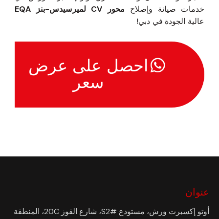
خدمات صيانة وإصلاح
محور CV لميرسيدس-بنز EQA
عالية الجودة في دبي!
احصل على عرض
سعر
عنوان
أوتو إكسبرت ورش، مستودع #S2، شارع القوز 20C، المنطقة