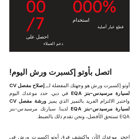
0
0
0
0
0
%
/7
استخدام
قطع غيار أصلية
احصل على
دعم العملاء
اتصل بأوتو إكسبرت ورش اليوم!
أوتو إكسبرت ورش هو وجهتك المفضلة لــ
إصلاح مفصل CV
لسيارة مرسيدس-بنز EQA
في دبي. حدد موعدك اليوم
واختبر الالتزام الفريد بالتميز الذي يميز
ورشة مفصل CV
لسيارة مرسيدس-بنز EQA
لدينا. سيارتك مرسيدس-بنز
EQA تستحق الأفضل، ونحن نقدم ذلك بالضبط.
احجز موعدك الآن واكتشف فرق أوتو إكسبرت ورش في