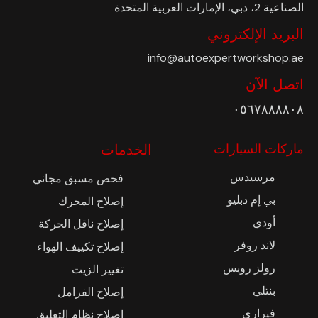
الصناعية 2، دبي، الإمارات العربية المتحدة
البريد الإلكتروني
info@autoexpertworkshop.ae
اتصل الآن
٠٥٦٧٨٨٨٨٠٨
ماركات السيارات
الخدمات
مرسيدس
فحص مسبق مجاني
بي إم دبليو
إصلاح المحرك
أودي
إصلاح ناقل الحركة
لاند روفر
إصلاح تكييف الهواء
رولز رويس
تغيير الزيت
بنتلي
إصلاح الفرامل
فيراري
إصلاح نظام التعليق