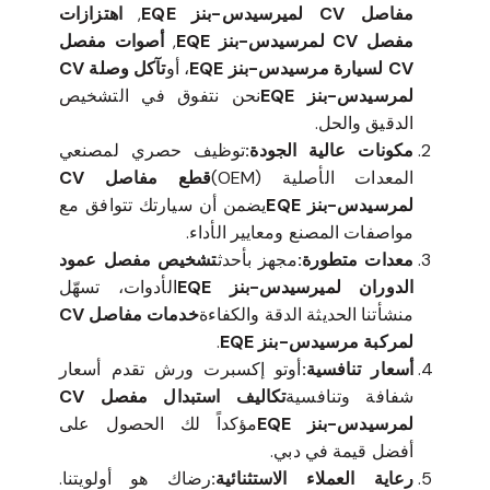
مفاصل CV لميرسيدس-بنز EQE
,
اهتزازات
مفصل CV لمرسيدس-بنز EQE
,
أصوات مفصل
CV لسيارة مرسيدس-بنز EQE
، أو
تآكل وصلة CV
لمرسيدس-بنز EQE
نحن نتفوق في التشخيص
الدقيق والحل.
مكونات عالية الجودة:
توظيف حصري لمصنعي
المعدات الأصلية (OEM)
قطع مفاصل CV
لمرسيدس-بنز EQE
يضمن أن سيارتك تتوافق مع
مواصفات المصنع ومعايير الأداء.
معدات متطورة:
مجهز بأحدث
تشخيص مفصل عمود
الدوران لميرسيدس-بنز EQE
الأدوات، تسهّل
منشأتنا الحديثة الدقة والكفاءة
خدمات مفاصل CV
لمركبة مرسيدس-بنز EQE
.
أسعار تنافسية:
أوتو إكسبرت ورش تقدم أسعار
شفافة وتنافسية
تكاليف استبدال مفصل CV
لمرسيدس-بنز EQE
مؤكداً لك الحصول على
أفضل قيمة في دبي.
رعاية العملاء الاستثنائية:
رضاك هو أولويتنا.