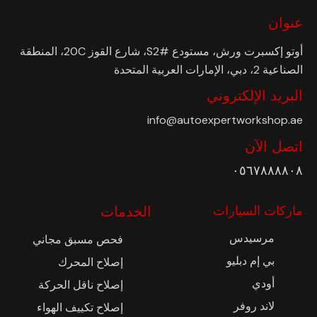
عنوان
أوتو إكسبرت ورش، مستودع #S2، شارع القوز 20C، المنطقة
الصناعية 2، دبي، الإمارات العربية المتحدة
البريد الإلكتروني
info@autoexpertworkshop.ae
اتصل الآن
٠٥٦٧٨٨٨٨٠٨
ماركات السيارات
الخدمات
مرسيدس
فحص مسبق مجاني
بي إم دبليو
إصلاح المحرك
أودي
إصلاح ناقل الحركة
لاند روفر
إصلاح تكييف الهواء