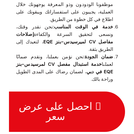
موظفونا الودودون وذو المعرفة يوجهونك خلال
العملية، يجيبون على استفساراتك ويبقونك على
اطلاع في كل خطوة من الطريق.
خدمة في الوقت المناسب:
نحن نقدر وقتك،
ونسعى لتحقيق السرعة والكفاءة
إصلاحات
مفاصل CV لميرسيدس-بنز EQE
، لتعيدك إلى
الطريق بثقة.
ضمان الجودة:
نحن نؤمن بعملنا، ونقدم ضمانًا
لعملنا
خدمة استبدال مفصل CV لمرسيدس-بنز
EQE في دبي
، لضمان رضاك على المدى الطويل
وراحة بالك.
احصل على عرض
سعر