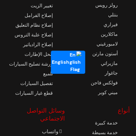
رولز رويس
تغيير الزيت
بنتلي
إصلاح الفرامل
فيراري
إصلاح نظام التعليق
ماكلارين
إصلاح علبة التروس
لامبورغيني
إصلاح الرادياتير
أستون مارتن
محل الإطارات
English
مازيراتي
ورشة تصليح السيارات
جاغوار
تلميع
فولكس فاجن
تفصيل السيارات
ميني كوبر
قطع غيار السيارات
أنواع
وسائل التواصل
الاجتماعي
خدمة كبيرة
واتساب
خدمة بسيطة