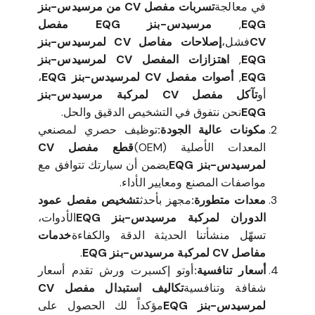
في معالجة
تسربات مفصل CV من مرسيدس-بنز
EQG
,
مرسيدس-بنز EQG مفصل
CV
فشل،
إصلاحات مفاصل CV لمرسيدس-بنز
EQG
,
اهتزازات المفصل CV لمرسيدس-بنز
EQG
,
أصوات مفصل CV لمرسيدس-بنز EQG
،
أو
تآكل مفصل CV لمركبة مرسيدس-بنز
EQG
نحن نتفوق في التشخيص الدقيق والحل.
مكونات عالية الجودة:
توظيف حصري لمصنعي
المعدات الأصلية (OEM)
قطع مفصل CV
لمرسيدس-بنز EQG
يضمن أن سيارتك تتوافق مع
مواصفات المصنع ومعايير الأداء.
معدات متطورة:
مجهز بأحدث
تشخيص مفصل عمود
الدوران لمركبة مرسيدس-بنز EQG
الأدوات،
تسهّل منشأتنا الحديثة الدقة والكفاءة
خدمات
مفاصل CV لمركبة مرسيدس-بنز EQG
.
أسعار تنافسية:
أوتو إكسبرت ورش تقدم أسعار
شفافة وتنافسية
تكاليف استبدال مفصل CV
لمرسيدس-بنز EQG
مؤكداً لك الحصول على