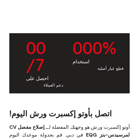
0
0
0
0
0
%
/7
استخدام
قطع غيار أصلية
احصل على
دعم العملاء
اتصل بأوتو إكسبرت ورش اليوم!
أوتو إكسبرت ورش هو وجهتك المفضلة لــ
إصلاح مفصل CV
لمرسيدس-بنز EQG
في دبي. قم بجدولة موعدك اليوم