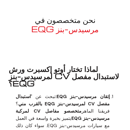
نحن متخصصون في
مرسيدس-بنز EQG
معروف لما ذكر أعلاه
لماذا تختار أوتو إكسبرت ورش
لاستبدال مفصل CV لمرسيدس-بنز
EQG؟
إتقان مرسيدس-بنز EQG:
تبحث عن "
استبدال
مفصل CV لمرسيدس-بنز EQG بالقرب مني
؟
فريقنا الماهر
متخصصو مفاصل CV لمركبة
مرسيدس-بنز EQG
يتميز بخبرة واسعة في العمل
مع سيارات مرسيدس-بنز EQG. سواء كان ذلك