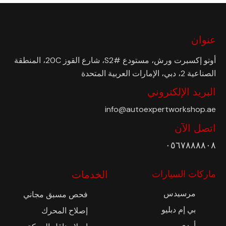
عنوان
أوتو إكسبرت ورش، مستودع #S2، شارع القوز 20C، المنطقة
الصناعية 2، دبي، الإمارات العربية المتحدة
البريد الإلكتروني
info@autoexpertworkshop.ae
اتصل الآن
٠٥٦٧٨٨٨٨٠٨
ماركات السيارات
الخدمات
مرسيدس
فحص مسبق مجاني
بي إم دبليو
إصلاح المحرك
أودي