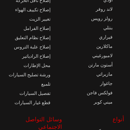
إصلاح ناقل الحركة
لاند روفر
إصلاح تكييف الهواء
رولز رويس
تغيير الزيت
بنتلي
إصلاح الفرامل
فيراري
إصلاح نظام التعليق
ماكلارين
إصلاح علبة التروس
لامبورغيني
إصلاح الرادياتير
أستون مارتن
محل الإطارات
مازيراتي
ورشة تصليح السيارات
جاغوار
تلميع
فولكس فاجن
تفصيل السيارات
ميني كوبر
قطع غيار السيارات
أنواع
وسائل التواصل
الاجتماعي