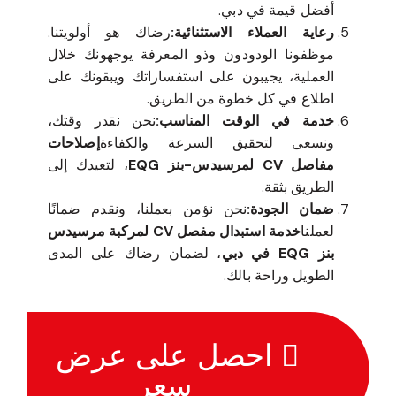
أفضل قيمة في دبي.
رعاية العملاء الاستثنائية:
رضاك هو أولويتنا.
موظفونا الودودون وذو المعرفة يوجهونك خلال
العملية، يجيبون على استفساراتك ويبقونك على
اطلاع في كل خطوة من الطريق.
خدمة في الوقت المناسب:
نحن نقدر وقتك،
ونسعى لتحقيق السرعة والكفاءة
إصلاحات
مفاصل CV لمرسيدس-بنز EQG
، لتعيدك إلى
الطريق بثقة.
ضمان الجودة:
نحن نؤمن بعملنا، ونقدم ضمانًا
لعملنا
خدمة استبدال مفصل CV لمركبة مرسيدس
بنز EQG في دبي
، لضمان رضاك على المدى
الطويل وراحة بالك.
احصل على عرض
سعر