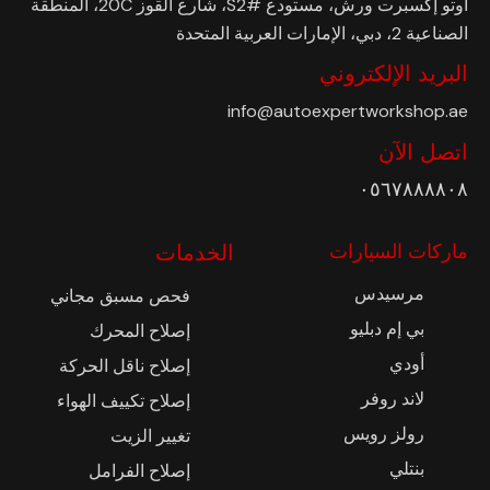
أوتو إكسبرت ورش، مستودع #S2، شارع القوز 20C، المنطقة
الصناعية 2، دبي، الإمارات العربية المتحدة
البريد الإلكتروني
info@autoexpertworkshop.ae
اتصل الآن
٠٥٦٧٨٨٨٨٠٨
ماركات السيارات
الخدمات
مرسيدس
فحص مسبق مجاني
بي إم دبليو
إصلاح المحرك
أودي
إصلاح ناقل الحركة
لاند روفر
إصلاح تكييف الهواء
رولز رويس
تغيير الزيت
بنتلي
إصلاح الفرامل