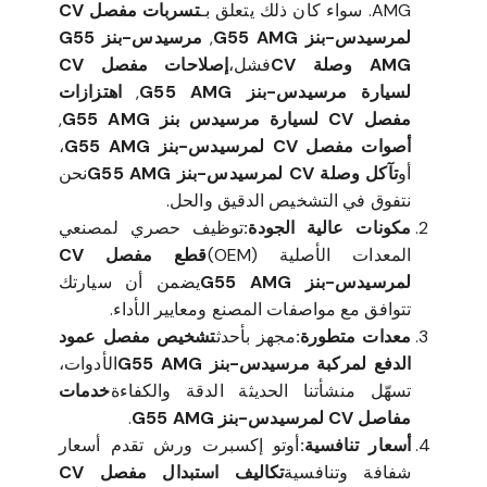
AMG. سواء كان ذلك يتعلق بـ
تسربات مفصل CV
لمرسيدس-بنز G55 AMG
,
مرسيدس-بنز G55
AMG وصلة CV
فشل،
إصلاحات مفصل CV
لسيارة مرسيدس-بنز G55 AMG
,
اهتزازات
مفصل CV لسيارة مرسيدس بنز G55 AMG
,
أصوات مفصل CV لمرسيدس-بنز G55 AMG
،
أو
تآكل وصلة CV لمرسيدس-بنز G55 AMG
نحن
نتفوق في التشخيص الدقيق والحل.
مكونات عالية الجودة:
توظيف حصري لمصنعي
المعدات الأصلية (OEM)
قطع مفصل CV
لمرسيدس-بنز G55 AMG
يضمن أن سيارتك
تتوافق مع مواصفات المصنع ومعايير الأداء.
معدات متطورة:
مجهز بأحدث
تشخيص مفصل عمود
الدفع لمركبة مرسيدس-بنز G55 AMG
الأدوات،
تسهّل منشأتنا الحديثة الدقة والكفاءة
خدمات
مفاصل CV لمرسيدس-بنز G55 AMG
.
أسعار تنافسية:
أوتو إكسبرت ورش تقدم أسعار
شفافة وتنافسية
تكاليف استبدال مفصل CV