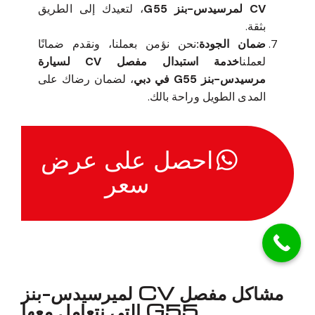
CV لمرسيدس-بنز G55
، لتعيدك إلى الطريق
بثقة.
ضمان الجودة:
نحن نؤمن بعملنا، ونقدم ضمانًا
لعملنا
خدمة استبدال مفصل CV لسيارة
مرسيدس-بنز G55 في دبي
، لضمان رضاك على
المدى الطويل وراحة بالك.
احصل على عرض
سعر
مشاكل مفصل CV لميرسيدس-بنز
G55 التي نتعامل معها