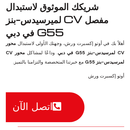
شريكك الموثوق لاستبدال
مفصل CV لميرسيدس-بنز
G55 في دبي
أهلاً بك في أوتو إكسبرت ورش، وجهتك الأولى لاستبدال
محور
CV لمرسيدس-بنز G55 في دبي
. وداعًا لمشاكل
محور CV
لمرسيدس-بنز G55
مع خبرتنا المتخصصة والتزامنا بالتميز.
أوتو إكسبرت ورش
اتصل الآن