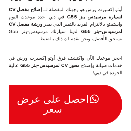
أوتو إكسبرت ورش هو وجهتك المفضلة لــ
إصلاح مفصل CV
لسيارة مرسيدس-بنز G55
في دبي. حدد موعدك اليوم
واستمتع بالالتزام الفريد بالتميز الذي يميز
ورشة مفصل CV
لمرسيدس-بنز G55
لدينا. سيارتك مرسيدس-بنز G55
تستحق الأفضل، ونحن نقدم لك ذلك بالضبط.
احجز موعدك الآن واكتشف فرق أوتو إكسبرت ورش في
خدمات صيانة وإصلاح
محور CV لمرسيدس-بنز G55
عالية
الجودة في دبي!
احصل على عرض
سعر