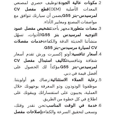
مكونات عالية الجودة:
توظيف حصري لمصنعي
المعدات الأصلية (OEM)
قطع مفصل CV
لمرسيدس-بنز G55
يضمن أن سيارتك تتوافق مع
مواصفات المصنع ومعايير الأداء.
معدات متطورة:
مجهز بأحدث
تشخيص مفصل عمود
التوجيه لمرسيدس بنز G55
الأدوات، تسهّل
منشأتنا الحديثة الدقة والكفاءة
خدمات مفصلات
CV لسيارة مرسيدس-بنز G55
.
أسعار تنافسية:
أوتو إكسبرت ورش تقدم أسعار
شفافة وتنافسية
تكاليف استبدال مفصل CV
لمرسيدس-بنز G55
مؤكداً لك الحصول على
أفضل قيمة في دبي.
رعاية العملاء الاستثنائية:
رضاك هو أولويتنا.
موظفونا الودودون وذو المعرفة يوجهونك خلال
العملية، يجيبون على استفساراتك ويبقونك على
اطلاع في كل خطوة من الطريق.
خدمة في الوقت المناسب:
نحن نقدر وقتك،
ونسعى لتحقيق السرعة والكفاءة
إصلاحات مفصل