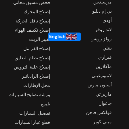
مرسيدس
فحص مسبق مجاني
بي إم دبليو
إصلاح المحرك
أودي
إصلاح ناقل الحركة
لاند روفر
إصلاح تكييف الهواء
English
رولز رويس
تغيير الزيت
بنتلي
إصلاح الفرامل
فيراري
إصلاح نظام التعليق
ماكلارين
إصلاح علبة التروس
لامبورغيني
إصلاح الرادياتير
أستون مارتن
محل الإطارات
مازيراتي
ورشة تصليح السيارات
جاغوار
تلميع
فولكس فاجن
تفصيل السيارات
ميني كوبر
قطع غيار السيارات