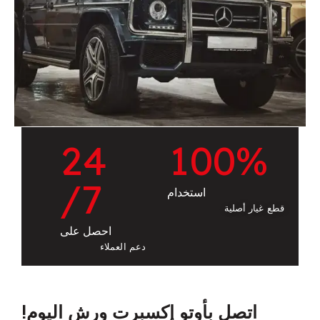
2
4
1
0
0
%
/7
استخدام
قطع غيار أصلية
احصل على
دعم العملاء
اتصل بأوتو إكسبرت ورش اليوم!