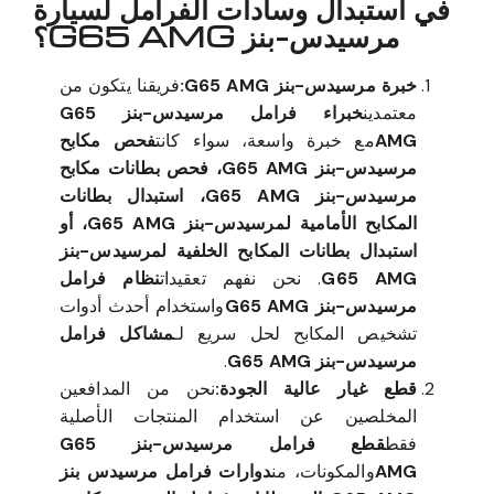
في استبدال وسادات الفرامل لسيارة
مرسيدس-بنز G65 AMG؟
خبرة مرسيدس-بنز G65 AMG:
فريقنا يتكون من
معتمدين
خبراء فرامل مرسيدس-بنز G65
AMG
مع خبرة واسعة، سواء كانت
فحص مكابح
مرسيدس-بنز G65 AMG، فحص بطانات مكابح
مرسيدس-بنز G65 AMG، استبدال بطانات
المكابح الأمامية لمرسيدس-بنز G65 AMG، أو
استبدال بطانات المكابح الخلفية لمرسيدس-بنز
G65 AMG
. نحن نفهم تعقيدات
نظام فرامل
مرسيدس-بنز G65 AMG
واستخدام أحدث أدوات
تشخيص المكابح لحل سريع لـ
مشاكل فرامل
مرسيدس-بنز G65 AMG
.
قطع غيار عالية الجودة:
نحن من المدافعين
المخلصين عن استخدام المنتجات الأصلية
فقط
قطع فرامل مرسيدس-بنز G65
AMG
والمكونات، من
دوارات فرامل مرسيدس بنز