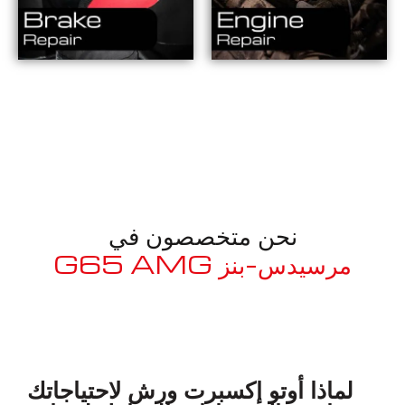
نحن متخصصون في
مرسيدس-بنز G65 AMG
معروف لما ذكر أعلاه
لماذا أوتو إكسبرت ورش لاحتياجاتك