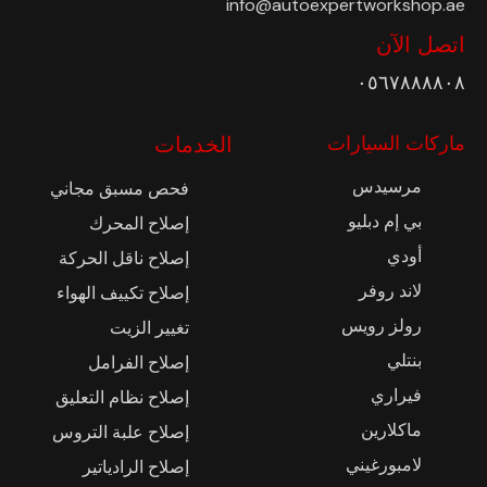
info@autoexpertworkshop.ae
اتصل الآن
٠٥٦٧٨٨٨٨٠٨
ماركات السيارات
الخدمات
مرسيدس
فحص مسبق مجاني
بي إم دبليو
إصلاح المحرك
أودي
إصلاح ناقل الحركة
لاند روفر
إصلاح تكييف الهواء
رولز رويس
تغيير الزيت
بنتلي
إصلاح الفرامل
فيراري
إصلاح نظام التعليق
ماكلارين
إصلاح علبة التروس
لامبورغيني
إصلاح الرادياتير