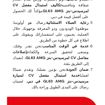
شفافة وتنافسية
تكاليف استبدال مفصل CV
لمرسيدس-بنز GL63 AMG
مؤكداً لك الحصول
على أفضل قيمة في دبي.
رعاية العملاء الاستثنائية:
رضاك هو أولويتنا.
موظفونا الودودون وذو المعرفة يوجهونك خلال
العملية، يجيبون على استفساراتك ويبقونك على
اطلاع في كل خطوة من الطريق.
خدمة في الوقت المناسب:
نحن نقدر وقتك،
ونسعى لتحقيق السرعة والكفاءة
إصلاحات
مفاصل CV لمرسيدس-بنز GL63 AMG
، لتعيدك
إلى الطريق بثقة.
ضمان الجودة:
نحن نؤمن بعملنا، ونقدم ضمانًا
لعملنا
خدمة استبدال مفصل CV لسيارة
مرسيدس-بنز GL63 AMG في دبي
، لضمان
رضاك على المدى الطويل وراحة بالك.