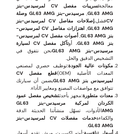
معالجة
تسريبات مفصل CV لمرسيدس-بنز
GL63 AMG
,
مرسيدس-بنز GL63 AMG وصلة
CV
فشل،
إصلاحات مفاصل CV لمرسيدس-بنز
GL63 AMG
,
اهتزازات مفاصل CV لمرسيدس-
بنز GL63 AMG
,
أصوات مفصل CV لمرسيدس-
بنز GL63 AMG
، أو
تآكل مفصل CV لسيارة
مرسيدس-بنز GL63 AMG
نحن نتفوق في
التشخيص الدقيق والحل.
مكونات عالية الجودة:
توظيف حصري لمصنعي
المعدات الأصلية (OEM)
قطع مفصل CV
لميرسيدس بنز GL63 AMG
يضمن أن سيارتك
تتوافق مع مواصفات المصنع ومعايير الأداء.
معدات متطورة:
مجهز بأحدث
تشخيص مفصل عمود
الكردان لمركبة مرسيدس-بنز GL63
AMG
الأدوات، تسهّل منشأتنا الحديثة الدقة
والكفاءة
خدمات مفصلات CV لمرسيدس-بنز
.
GL63 AMG
أسعار تنافسية:
أوتو إكسبرت ورش تقدم أسعار