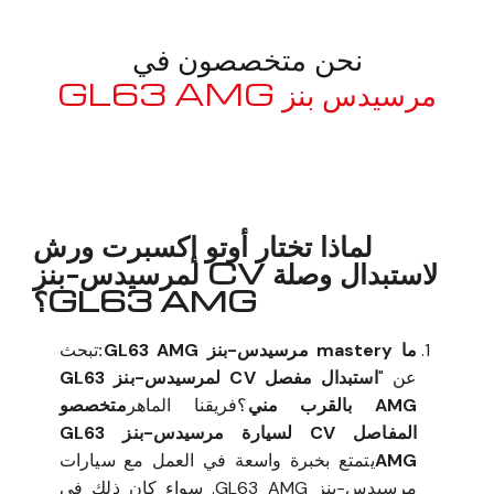
نحن متخصصون في
مرسيدس بنز GL63 AMG
معروف لما ذكر أعلاه
لماذا تختار أوتو إكسبرت ورش
لاستبدال وصلة CV لمرسيدس-بنز
GL63 AMG؟
ما mastery مرسيدس-بنز GL63 AMG:
تبحث
عن "
استبدال مفصل CV لمرسيدس-بنز GL63
AMG بالقرب مني
؟فريقنا الماهر
متخصصو
المفاصل CV لسيارة مرسيدس-بنز GL63
AMG
يتمتع بخبرة واسعة في العمل مع سيارات
مرسيدس-بنز GL63 AMG. سواء كان ذلك في