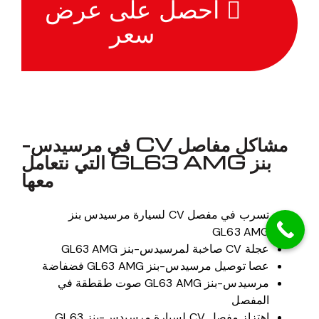
احصل على عرض
سعر
مشاكل مفاصل CV في مرسيدس-
بنز GL63 AMG التي نتعامل
معها
تسرب في مفصل CV لسيارة مرسيدس بنز
GL63 AMG
عجلة CV صاخبة لمرسيدس-بنز GL63 AMG
عصا توصيل مرسيدس-بنز GL63 AMG فضفاضة
مرسيدس-بنز GL63 AMG صوت طقطقة في
المفصل
اهتزاز مفصل CV لسيارة مرسيدس-بنز GL63