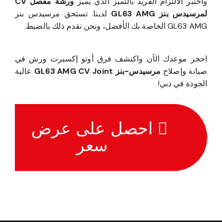
واختبر الالتزام الفريد بالتميز الذي يميز
ورشة مفصل CV
لمرسيدس بنز GL63 AMG
لدينا. تستحق مرسيدس بنز
GL63 AMG الخاصة بك الأفضل، ونحن نقدم ذلك بالضبط.
احجز موعدك الآن واكتشف فرق أوتو إكسبرت ورش في
صيانة وإصلاح
مرسيدس-بنز GL63 AMG CV Joint
عالية
الجودة في دبي!
احصل على عرض
سعر