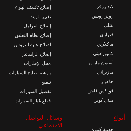
لاند روفر
إصلاح تكييف الهواء
رولز رويس
تغيير الزيت
بنتلي
إصلاح الفرامل
فيراري
إصلاح نظام التعليق
ماكلارين
إصلاح علبة التروس
لامبورغيني
إصلاح الرادياتير
أستون مارتن
محل الإطارات
مازيراتي
ورشة تصليح السيارات
جاغوار
تلميع
فولكس فاجن
تفصيل السيارات
ميني كوبر
قطع غيار السيارات
أنواع
وسائل التواصل
الاجتماعي
خدمة كبيرة