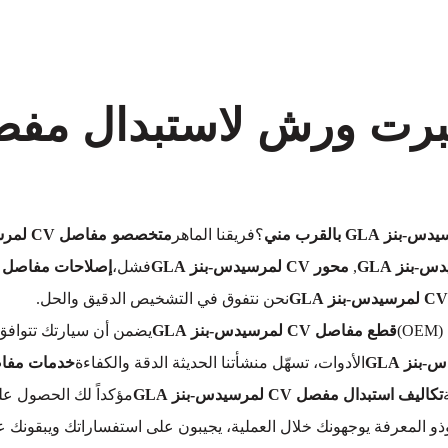
؟فريقنا الماهر
متخصصو مفاصل CV لمرسيدس-بنز GLA
,
محور CV لمرسيدس-بنز GLA
فشل،
إصلاحات مفاصل CV لمرسيدس-بنز GLA
نحن نتفوق في التشخيص الدقيق والحل.
)
قطع مفاصل CV لمرسيدس-بنز GLA
يضمن أن سيارتك تتوافق 
الأدوات، تسهّل منشأتنا الحديثة الدقة والكفاءة
خدمات مفاصل CV لمرسيدس
تكاليف استبدال مفصل CV لمرسيدس-بنز GLA
مؤكداً لك الحصول ع
وذو المعرفة يوجهونك خلال العملية، يجيبون على استفساراتك ويبقون