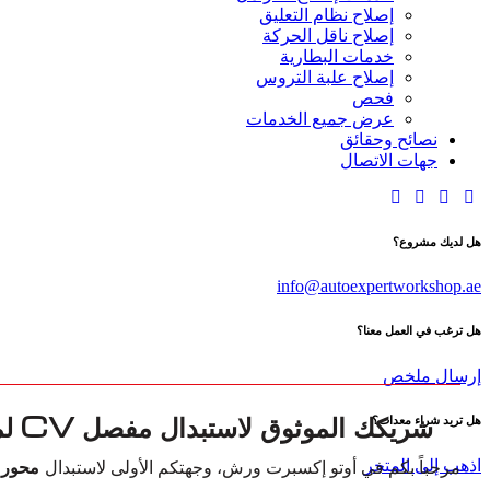
إصلاح نظام التعليق
إصلاح ناقل الحركة
خدمات البطارية
إصلاح علبة التروس
فحص
عرض جميع الخدمات
نصائح وحقائق
جهات الاتصال
هل لديك مشروع؟
info@autoexpertworkshop.ae
هل ترغب في العمل معنا؟
إرسال ملخص
شريكك الموثوق لاستبدال مفصل CV لمرسيدس-بنز GLA في دبي
هل تريد شراء معدات؟
اذهب إلى المتجر
مرحباً بكم في أوتو إكسبرت ورش، وجهتكم الأولى لاستبدال
محور ال