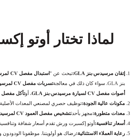
إتقان مرسيدس-بنز GLA:
تبحث عن "
استبدال مفصل CV لمرسيدس-بنز GLA بالقرب مني
بنز GLA. سواء كان ذلك في معالجة
تسربات مفصل CV لمرسيدس-بنز GLA
أصوات مفصل CV لسيارة مرسيدس-بنز GLA
، أو
تآكل مفصل CV لمرسيدس-بنز GLA
مكونات عالية الجودة:
توظيف حصري لمصنعي المعدات الأصلية (OEM
معدات متطورة:
مجهز بأحدث
تشخيص مفصل العمود CV لمرسيدس-بنز GLA
أسعار تنافسية:
أوتو إكسبرت ورش تقدم أسعار شفافة وتنافسية
رعاية العملاء الاستثنائية:
رضاك هو أولويتنا. موظفونا الودودون 