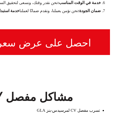
خدمة في الوقت المناسب:
نحن نقدر وقتك، ونسعى لتحقيق السر
ضمان الجودة:
نحن نؤمن بعملنا، ونقدم ضمانًا لعملنا
خدمة استبدال مفصل CV لمر
احصل على عرض سعر
مشاكل مفصل CV في مرسيدس-بنز GLA التي نتعامل معها
تسرب مفصل CV لمرسيدس-بنز GLA