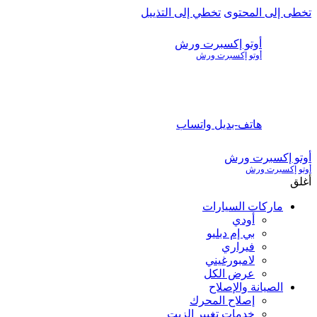
تخطى إلى المحتوى
تخطي إلى التذييل
أوتو إكسبرت ورش
أوتو إكسبرت ورش
هاتف-بديل
واتساب
أوتو إكسبرت ورش
أوتو إكسبرت ورش
أغلق
ماركات السيارات
أودي
بي إم دبليو
فيراري
لامبورغيني
عرض الكل
الصيانة والإصلاح
إصلاح المحرك
خدمات تغيير الزيت