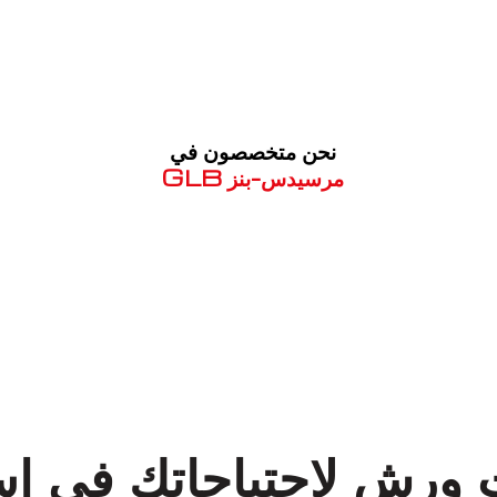
نحن متخصصون في
مرسيدس-بنز GLB
معروف لما ذكر أعلاه
ت ورش لاحتياجاتك في ا