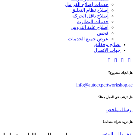
خدمات إصلاح الفرامل
إصلاح نظام التعليق
إصلاح ناقل الحركة
خدمات البطارية
إصلاح علبة التروس
فحص
عرض جميع الخدمات
نصائح وحقائق
جهات الاتصال
هل لديك مشروع؟
info@autoexpertworkshop.ae
هل ترغب في العمل معنا؟
إرسال ملخص
هل تريد شراء معدات؟
اذهب إلى المتجر