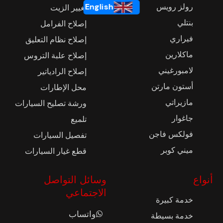
رولز رويس
English
تغيير الزيت
بنتلي
إصلاح الفرامل
فيراري
إصلاح نظام التعليق
ماكلارين
إصلاح علبة التروس
لامبورغيني
إصلاح الرادياتير
أستون مارتن
محل الإطارات
مازيراتي
ورشة تصليح السيارات
جاغوار
تلميع
فولكس فاجن
تفصيل السيارات
ميني كوبر
قطع غيار السيارات
أنواع
وسائل التواصل
الاجتماعي
خدمة كبيرة
واتساب
خدمة بسيطة