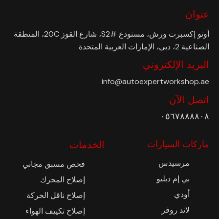
عنوان
أوتو إكسبرت ورش، مستودع #S2، شارع القوز 20C، المنطقة
الصناعية 2، دبي، الإمارات العربية المتحدة
البريد الإلكتروني
info@autoexpertworkshop.ae
اتصل الآن
٠٥٦٧٨٨٨٨٠٨
ماركات السيارات
الخدمات
مرسيدس
فحص مسبق مجاني
بي إم دبليو
إصلاح المحرك
أودي
إصلاح ناقل الحركة
لاند روفر
إصلاح تكييف الهواء