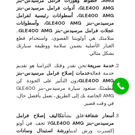
AMG، خطوط وهوزات فرامل مرسيدس-بنز
GLE400 AMG، أدوات فرامل مرسيدس-بنز
GLE400 AMG، أسطوانات رئيسية لفرامل
مرسيدس-بنز GLE400 AMG، وأسطوانات
عجلات فرامل مرسيدس-بنز GLE400 AMG.
.
سلامتك هي أولويتنا القصوى، واستخدام قطع
الغيار الأصلية يضمن سلامة ووظيفة سيارتك
بشكل مثالي.
خدمة سريعة:
نحن نقدر وقتك. التزامنا هو تقديم
خدمة فعالة
خدمات إصلاح فرامل مرسيدس-بنز
GLE400 AMG
دون التأثير على الجودة. كن
مطمئنًا، ستعود سيارة مرسيدس-بنز GLE400
AMG الخاصة بك إلى الطريق، تعمل بأفضل حال،
في وقت قصير.
أسعار شفافة:
قلق بشأن
تكاليف إصلاح فرامل
مرسيدس-بنز GLE400 AMG
لا تخف. في أوتو
إكسبرت ورش لدينا
ورشة استبدال وسادات