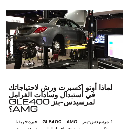
معروف لما ذكر أعلاه
لماذا أوتو إكسبرت ورش لاحتياجاتك
في استبدال وسادات الفرامل
لمرسيدس-بنز GLE400
AMG؟
مرسيدس-بنز GLE400 AMG خبرة:
فريقنا
يتكون من معتمدين
خبراء فرامل مرسيدس-بنز