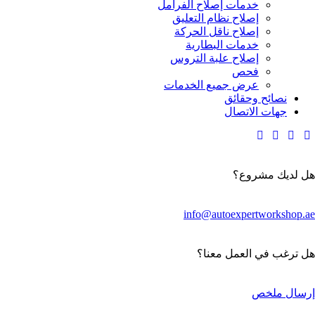
خدمات إصلاح الفرامل
إصلاح نظام التعليق
إصلاح ناقل الحركة
خدمات البطارية
إصلاح علبة التروس
فحص
عرض جميع الخدمات
نصائح وحقائق
جهات الاتصال
هل لديك مشروع؟
info@autoexpertworkshop.ae
هل ترغب في العمل معنا؟
إرسال ملخص