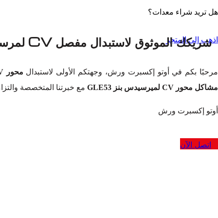
هل تريد شراء معدات؟
شريكك الموثوق لاستبدال مفصل CV لمرسيدس-بنز GLE53 في دبي
اذهب إلى المتجر
رحبًا بكم في أوتو إكسبرت ورش، وجهتكم الأولى لاستبدال
محور CV لميرسيدس بنز GLE53 في دبي
مشاكل محور CV لميرسيدس بنز GLE53
مع خبرتنا المتخصصة والتزامن
أوتو إكسبرت ورش
اتصل الآن