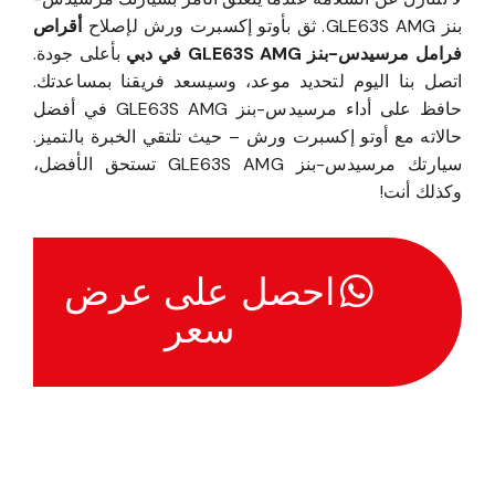
بنز GLE63S AMG. ثق بأوتو إكسبرت ورش لإصلاح
أقراص
فرامل مرسيدس-بنز GLE63S AMG في دبي
بأعلى جودة.
اتصل بنا اليوم لتحديد موعد، وسيسعد فريقنا بمساعدتك.
حافظ على أداء مرسيدس-بنز GLE63S AMG في أفضل
حالاته مع أوتو إكسبرت ورش – حيث تلتقي الخبرة بالتميز.
سيارتك مرسيدس-بنز GLE63S AMG تستحق الأفضل،
وكذلك أنت!
احصل على عرض
سعر