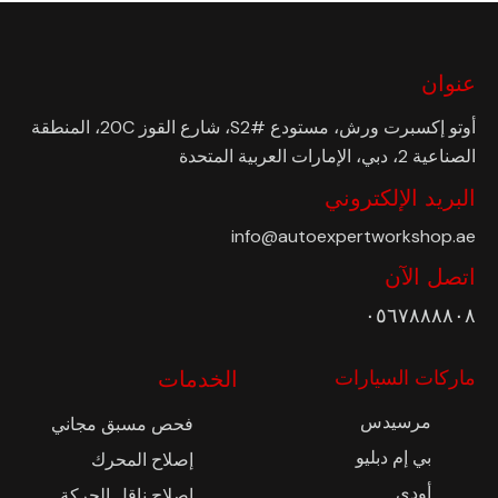
عنوان
أوتو إكسبرت ورش، مستودع #S2، شارع القوز 20C، المنطقة
الصناعية 2، دبي، الإمارات العربية المتحدة
البريد الإلكتروني
info@autoexpertworkshop.ae
اتصل الآن
٠٥٦٧٨٨٨٨٠٨
ماركات السيارات
الخدمات
مرسيدس
فحص مسبق مجاني
بي إم دبليو
إصلاح المحرك
أودي
إصلاح ناقل الحركة