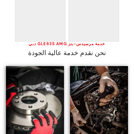
خدمة مرسيدس-بنز GLE63S AMG دبي
نحن نقدم خدمة عالية الجودة