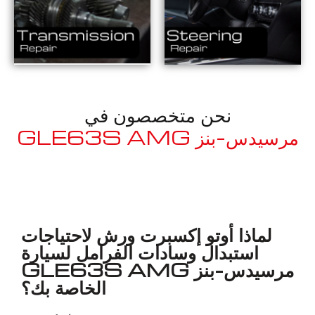
نحن متخصصون في
مرسيدس-بنز GLE63S AMG
معروف لما ذكر أعلاه
لماذا أوتو إكسبرت ورش لاحتياجات
استبدال وسادات الفرامل لسيارة
مرسيدس-بنز GLE63S AMG
الخاصة بك؟