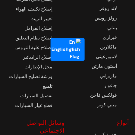
لاند روفر
إصلاح تكييف الهواء
رولز رويس
تغيير الزيت
بنتلي
إصلاح الفرامل
فيراري
إصلاح نظام التعليق
ماكلارين
إصلاح علبة التروس
English
لامبورغيني
إصلاح الرادياتير
أستون مارتن
محل الإطارات
مازيراتي
ورشة تصليح السيارات
جاغوار
تلميع
فولكس فاجن
تفصيل السيارات
ميني كوبر
قطع غيار السيارات
أنواع
وسائل التواصل
الاجتماعي
خدمة كبيرة