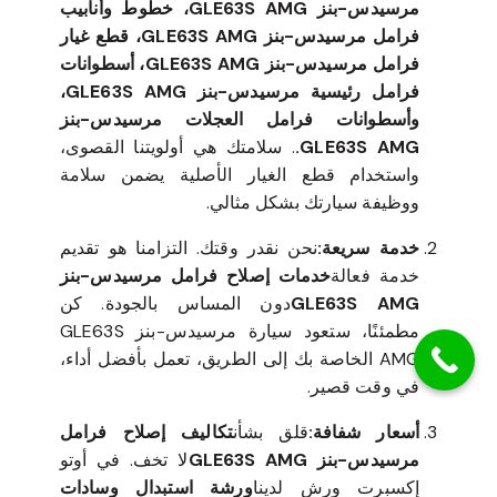
مرسيدس-بنز GLE63S AMG، خطوط وأنابيب
فرامل مرسيدس-بنز GLE63S AMG، قطع غيار
فرامل مرسيدس-بنز GLE63S AMG، أسطوانات
فرامل رئيسية مرسيدس-بنز GLE63S AMG،
وأسطوانات فرامل العجلات مرسيدس-بنز
GLE63S AMG.
. سلامتك هي أولويتنا القصوى،
واستخدام قطع الغيار الأصلية يضمن سلامة
ووظيفة سيارتك بشكل مثالي.
خدمة سريعة:
نحن نقدر وقتك. التزامنا هو تقديم
خدمة فعالة
خدمات إصلاح فرامل مرسيدس-بنز
GLE63S AMG
دون المساس بالجودة. كن
مطمئنًا، ستعود سيارة مرسيدس-بنز GLE63S
AMG الخاصة بك إلى الطريق، تعمل بأفضل أداء،
في وقت قصير.
أسعار شفافة:
قلق بشأن
تكاليف إصلاح فرامل
مرسيدس-بنز GLE63S AMG
لا تخف. في أوتو
إكسبرت ورش لدينا
ورشة استبدال وسادات