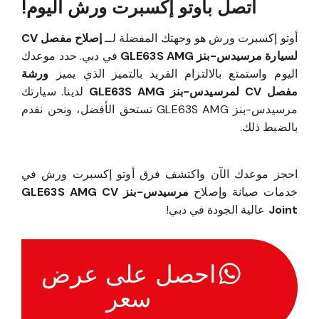
اتصل بأوتو إكسبرت ورش اليوم!
أوتو إكسبرت ورش هو وجهتك المفضلة لــ
إصلاح مفصل CV
لسيارة مرسيدس-بنز GLE63S AMG
في دبي. حدد موعدك
اليوم واستمتع بالالتزام الفريد بالتميز الذي يميز
ورشة
مفصل CV لمرسيدس-بنز GLE63S AMG
لدينا. سيارتك
مرسيدس-بنز GLE63S AMG تستحق الأفضل، ونحن نقدم
بالضبط ذلك.
احجز موعدك الآن واكتشف فرق أوتو إكسبرت ورش في
خدمات صيانة وإصلاح
مرسيدس-بنز GLE63S AMG CV
Joint
عالية الجودة في دبي!
احصل على عرض
سعر