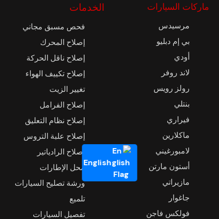
ماركات السيارات
الخدمات
مرسيدس
فحص مسبق مجاني
بي إم دبليو
إصلاح المحرك
أودي
إصلاح ناقل الحركة
لاند روفر
إصلاح تكييف الهواء
رولز رويس
تغيير الزيت
بنتلي
إصلاح الفرامل
فيراري
إصلاح نظام التعليق
ماكلارين
إصلاح علبة التروس
لامبورغيني
إصلاح الرادياتير
English
أستون مارتن
محل الإطارات
مازيراتي
ورشة تصليح السيارات
جاغوار
تلميع
فولكس فاجن
تفصيل السيارات