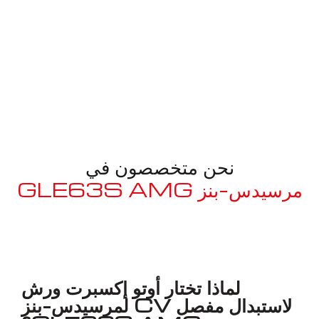
نحن متخصصون في
مرسيدس-بنز GLE63S AMG
معروف لما ذكر أعلاه
لماذا تختار أوتو إكسبرت ورش
لاستبدال مفصل CV لمرسيدس-بنز