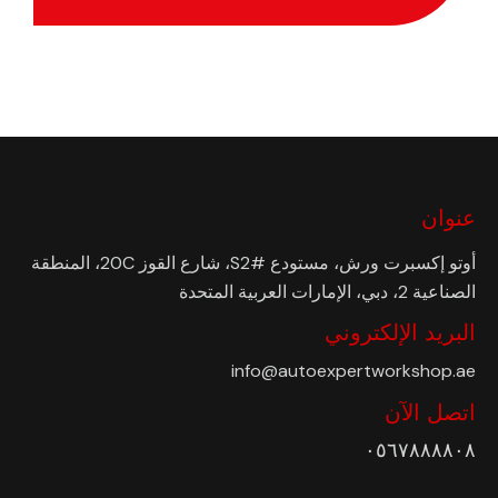
عنوان
أوتو إكسبرت ورش، مستودع #S2، شارع القوز 20C، المنطقة
الصناعية 2، دبي، الإمارات العربية المتحدة
البريد الإلكتروني
info@autoexpertworkshop.ae
اتصل الآن
٠٥٦٧٨٨٨٨٠٨