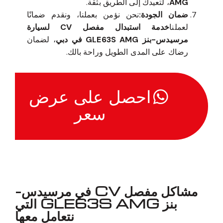
AMG
، لتعيدك إلى الطريق بثقة.
ضمان الجودة:
نحن نؤمن بعملنا، ونقدم ضمانًا
لعملنا
خدمة استبدال مفصل CV لسيارة
مرسيدس-بنز GLE63S AMG في دبي
، لضمان
رضاك على المدى الطويل وراحة بالك.
احصل على عرض
سعر
مشاكل مفصل CV في مرسيدس-
بنز GLE63S AMG التي
نتعامل معها