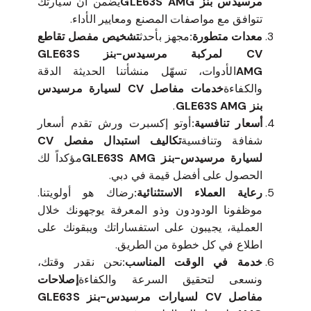
مرسيدس بنز GLE63S AMG
يضمن أن سيارتك
تتوافق مع مواصفات المصنع ومعايير الأداء.
معدات متطورة:
مجهز بأحدث
تشخيص مفصل تقاطع
CV لمركبة مرسيدس-بنز GLE63S
AMG
الأدوات، تسهّل منشأتنا الحديثة الدقة
والكفاءة
خدمات مفاصل CV لسيارة مرسيدس
بنز GLE63S AMG
.
أسعار تنافسية:
أوتو إكسبرت ورش تقدم أسعار
شفافة وتنافسية
تكاليف استبدال مفصل CV
لسيارة مرسيدس-بنز GLE63S AMG
مؤكداً لك
الحصول على أفضل قيمة في دبي.
رعاية العملاء الاستثنائية:
رضاك هو أولويتنا.
موظفونا الودودون وذو المعرفة يوجهونك خلال
العملية، يجيبون على استفساراتك ويبقونك على
اطلاع في كل خطوة من الطريق.
خدمة في الوقت المناسب:
نحن نقدر وقتك،
ونسعى لتحقيق السرعة والكفاءة
إصلاحات
مفاصل CV لسيارات مرسيدس-بنز GLE63S