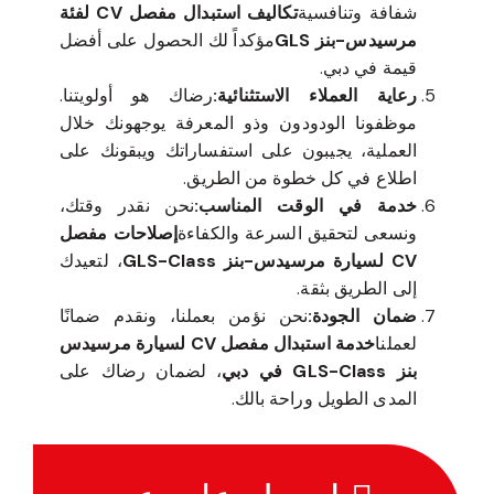
شفافة وتنافسية
تكاليف استبدال مفصل CV لفئة
مرسيدس-بنز GLS
مؤكداً لك الحصول على أفضل
قيمة في دبي.
رعاية العملاء الاستثنائية:
رضاك هو أولويتنا.
موظفونا الودودون وذو المعرفة يوجهونك خلال
العملية، يجيبون على استفساراتك ويبقونك على
اطلاع في كل خطوة من الطريق.
خدمة في الوقت المناسب:
نحن نقدر وقتك،
ونسعى لتحقيق السرعة والكفاءة
إصلاحات مفصل
CV لسيارة مرسيدس-بنز GLS-Class
، لتعيدك
إلى الطريق بثقة.
ضمان الجودة:
نحن نؤمن بعملنا، ونقدم ضمانًا
لعملنا
خدمة استبدال مفصل CV لسيارة مرسيدس
بنز GLS-Class في دبي
، لضمان رضاك على
المدى الطويل وراحة بالك.