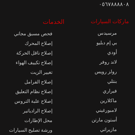
٠٥٦٧٨٨٨٨٠٨
ماركات السيارات
الخدمات
مرسيدس
فحص مسبق مجاني
بي إم دبليو
إصلاح المحرك
أودي
إصلاح ناقل الحركة
لاند روفر
إصلاح تكييف الهواء
رولز رويس
تغيير الزيت
بنتلي
إصلاح الفرامل
فيراري
إصلاح نظام التعليق
ماكلارين
إصلاح علبة التروس
لامبورغيني
إصلاح الرادياتير
أستون مارتن
محل الإطارات
مازيراتي
ورشة تصليح السيارات