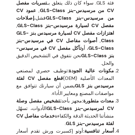
فئة GLS. سواء كان ذلك يتعلق بـ
تسربات مفصل
CV من مرسيدس-بنز GLS-Class
,
عمود CV
من مرسيدس-بنز GLS-Class
فشل،
إصلاحات
مفصل CV لسيارة مرسيدس-بنز GLS-Class
,
اهتزازات مفصل CV لسيارة مرسيدس بنز GLS-
Class
,
أصوات مفاصل CV في مرسيدس-بنز
GLS-Class
، أو
تآكل مفصل CV في مرسيدس-
بنز GLS-Class
نحن نتفوق في التشخيص الدقيق
والحل.
مكونات عالية الجودة:
توظيف حصري لمصنعي
المعدات الأصلية (OEM)
قطع مفصل CV لفئة
مرسيدس بنز GLS
يضمن أن سيارتك تتوافق مع
مواصفات المصنع ومعايير الأداء.
معدات متطورة:
مجهز بأحدث
تشخيص مفصل وصلة
CV لمرسيدس-بنز GLS-Class
الأدوات، تسهّل
منشأتنا الحديثة الدقة والكفاءة
خدمات مفاصل CV
لفئة مرسيدس-بنز GLS
.
أسعار تنافسية:
أوتو إكسبرت ورش تقدم أسعار