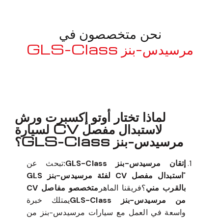
نحن متخصصون في
مرسيدس-بنز GLS-Class
معروف لما ذكر أعلاه
لماذا تختار أوتو إكسبرت ورش
لاستبدال مفصل CV لسيارة
مرسيدس-بنز GLS-Class؟
إتقان مرسيدس-بنز GLS-Class:
تبحث عن
"
استبدال مفصل CV لفئة مرسيدس-بنز GLS
بالقرب مني
؟فريقنا الماهر
متخصصو مفاصل CV
من مرسيدس-بنز GLS-Class
يمتلك خبرة
واسعة في العمل مع سيارات مرسيدس-بنز من