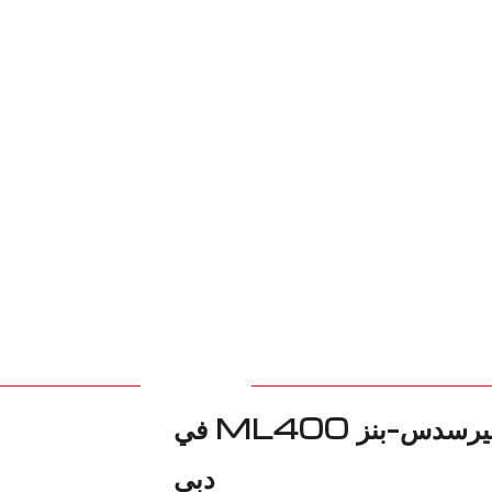
شريكك الموثوق لاستبدال مفصل CV لميرسدس-بنز ML400 في
دبي