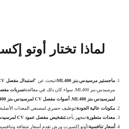
ماجستير مرسيدس-بنز ML400:
تبحث عن "
استبدال مفصل CV لمرسيدس بنز ML400 بالقرب مني
مرسيدس-بنز ML400. سواء كان ذلك في معالجة
تسربات مفصل CV لمرسيدس-بنز 
لميرسيدس-بنز ML400
,
أصوات مفصل CV لمرسيدس-بنز ML400
مكونات عالية الجودة:
توظيف حصري لمصنعي المعدات الأصلية (OEM
معدات متطورة:
مجهز بأحدث
تشخيص مفصل عمود CV لمرسيدس-بنز ML400
أسعار تنافسية:
أوتو إكسبرت ورش تقدم أسعار شفافة وتنافسية