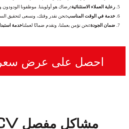
رعاية العملاء الاستثنائية:
رضاك هو أولويتنا. موظفونا الودودون 
خدمة في الوقت المناسب:
نحن نقدر وقتك، ونسعى لتحقيق السر
ضمان الجودة:
نحن نؤمن بعملنا، ونقدم ضمانًا لعملنا
خدمة استبدال مفصل CV لمرس
احصل على عرض سعر
مشاكل مفصل CV لميرسيدس-بنز ML400 التي نتعامل معها