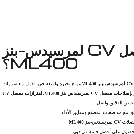
لماذا تختار أوتو إكسبرت ورش لاستبدال مفصل CV لمرسيدس-بنز
ML400؟
يتمتع بخبرة واسعة في العمل مع سيارات
،
إصلاحات مفصل CV لميرسيدس-بنز ML400
,
اهتزازات مفصل CV
خيص الدقيق والحل.
 مع مواصفات المصنع ومعايير الأداء.
يدس-بنز ML400
.
الحصول على أفضل قيمة في دبي.