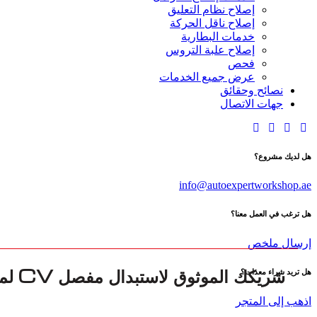
إصلاح نظام التعليق
إصلاح ناقل الحركة
خدمات البطارية
إصلاح علبة التروس
فحص
عرض جميع الخدمات
نصائح وحقائق
جهات الاتصال
هل لديك مشروع؟
info@autoexpertworkshop.ae
هل ترغب في العمل معنا؟
إرسال ملخص
هل تريد شراء معدات؟
اذهب إلى المتجر