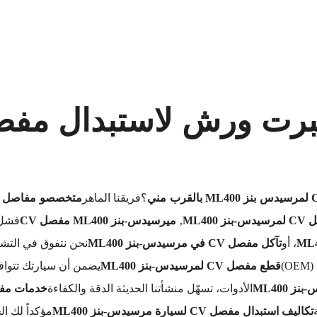
معروف لما ذكر أعلاه
؟فريقنا الماهر
متخصصو مفاصل CV لمرسيدس-بنز ML400
ML400
,
ميرسيدس-بنز ML400 مفصل CV
فشل
، أو
تآكل مفصل CV في مرسيدس-بنز ML400
نحن نتفوق في التش
)
قطع مفصل CV لمرسيدس-بنز ML400
يضمن أن سيارتك تتوافق
الأدوات، تسهّل منشأتنا الحديثة الدقة والكفاءة
خدمات مفصلات CV لمرس
تكاليف استبدال مفصل CV لسيارة مرسيدس-بنز ML400
مؤكداً لك 