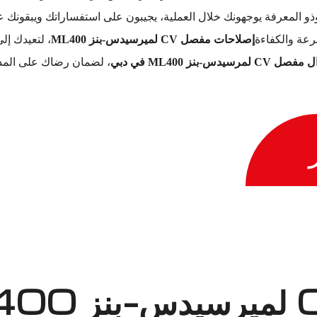
وذو المعرفة يوجهونك خلال العملية، يجيبون على استفساراتك ويبقون
عة والكفاءة
إصلاحات مفصل CV لميرسيدس-بنز ML400
، لتعيدك إل
يدس-بنز ML400 في دبي
، لضمان رضاك على المدى