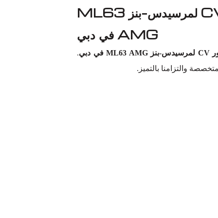
شريكك الموثوق لاستبدال مفصل CV لمرسيدس-بنز ML63
AMG في دبي
ML63 AM في دبي
.
متخصصة والتزامنا بالتميز.