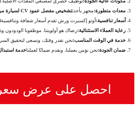
مكونات عالية الجودة:
توظيف حصري لمصنعي المعدات الأصلية (OEM)
معدات متطورة:
مجهز بأحدث
تشخيص مفصل عمود CV لسيارة مرسيدس-بنز ML63 AMG
أسعار تنافسية:
أوتو إكسبرت ورش تقدم أسعار شفافة وتنافسية
ت
رعاية العملاء الاستثنائية:
رضاك هو أولويتنا. موظفونا الودودون و
خدمة في الوقت المناسب:
نحن نقدر وقتك، ونسعى لتحقيق السرع
ضمان الجودة:
نحن نؤمن بعملنا، ونقدم ضمانًا لعملنا
خدمة استبدال مفصل CV لسيارة مرسيد
احصل على عرض سعر