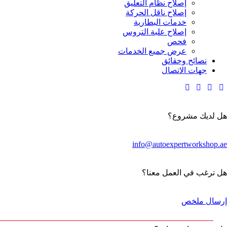
إصلاح نظام التعليق
إصلاح ناقل الحركة
خدمات البطارية
إصلاح علبة التروس
فحص
عرض جميع الخدمات
نصائح وحقائق
جهات الاتصال
هل لديك مشروع؟
info@autoexpertworkshop.ae
هل ترغب في العمل معنا؟
إرسال ملخص