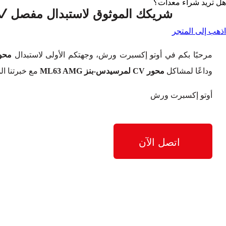
هل تريد شراء معدات؟
اذهب إلى المتجر
مرحبًا بكم في أوتو إكسبرت ورش، وجهتكم الأولى لاستبدال
محور CV لمرسيدس-بنز G
وداعًا لمشاكل
محور CV لمرسيدس-بنز ML63 AMG
مع خبرتنا ال
أوتو إكسبرت ورش
اتصل الآن