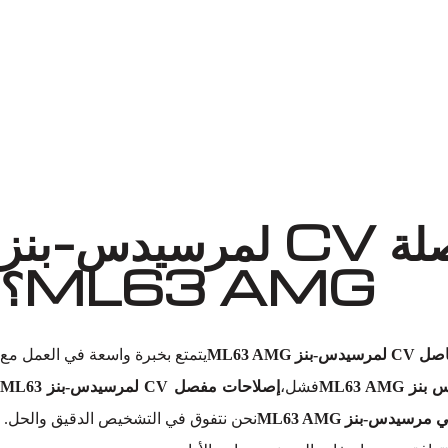
لماذا تختار أوتو إكسبرت ورش لاستبدال وصلة CV لمرسيدس-بنز
ML63 AMG؟
ز ML63 AMG
يتمتع بخبرة واسعة في العمل مع
فشل،
إصلاحات مفصل CV لمرسيدس-بنز ML63
نحن نتفوق في التشخيص الدقيق والحل.