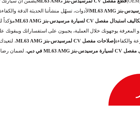
قطع مفصل CV لمرسيدس-بنز ML63 AMG
يضمن أن سيارتك تت
الأدوات، تسهّل منشأتنا الحديثة الدقة والكفاءة
كاليف استبدال مفصل CV لسيارة مرسيدس-بنز ML63 AMG
مؤكداً 
ذو المعرفة يوجهونك خلال العملية، يجيبون على استفساراتك ويبقونك 
ة والكفاءة
إصلاحات مفصل CV لمرسيدس-بنز ML63 AMG
، لتعيدك
س-بنز ML63 AMG في دبي
، لضمان رضاك