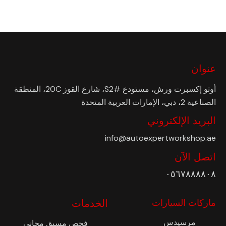
عنوان
أوتو إكسبرت ورش، مستودع #S2، شارع القوز 20C، المنطقة
الصناعية 2، دبي، الإمارات العربية المتحدة
البريد الإلكتروني
info@autoexpertworkshop.ae
اتصل الآن
٠٥٦٧٨٨٨٨٠٨
ماركات السيارات
الخدمات
مرسيدس
فحص مسبق مجاني