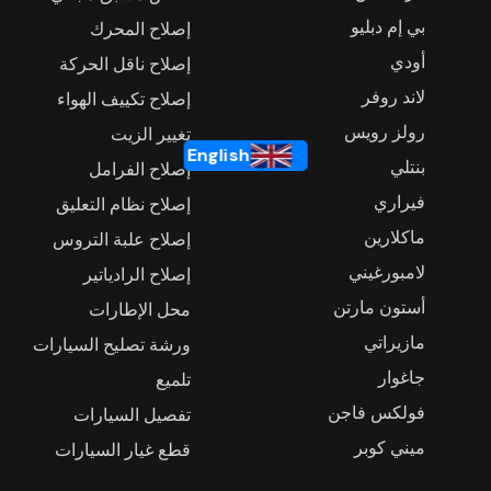
بي إم دبليو
إصلاح المحرك
أودي
إصلاح ناقل الحركة
لاند روفر
إصلاح تكييف الهواء
رولز رويس
تغيير الزيت
English
بنتلي
إصلاح الفرامل
فيراري
إصلاح نظام التعليق
ماكلارين
إصلاح علبة التروس
لامبورغيني
إصلاح الرادياتير
أستون مارتن
محل الإطارات
مازيراتي
ورشة تصليح السيارات
جاغوار
تلميع
فولكس فاجن
تفصيل السيارات
ميني كوبر
قطع غيار السيارات