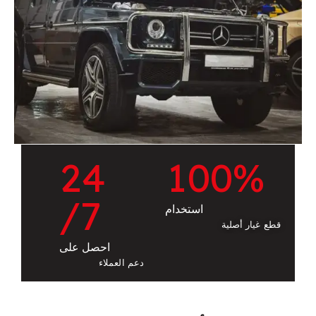
2
4
1
0
0
%
/7
استخدام
قطع غيار أصلية
احصل على
دعم العملاء