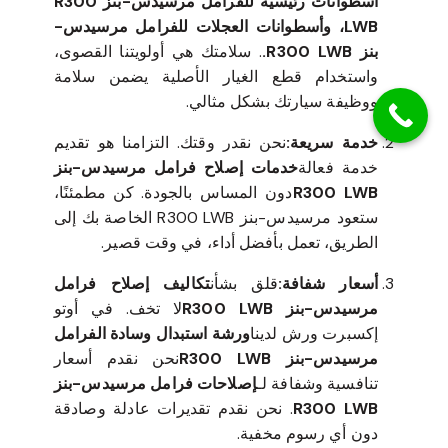
أسطوانات رئيسية للفرامل مرسيدس-بنز R300
LWB، وأسطوانات العجلات للفرامل مرسيدس-
بنز R300 LWB.
. سلامتك هي أولويتنا القصوى،
واستخدام قطع الغيار الأصلية يضمن سلامة
ووظيفة سيارتك بشكل مثالي.
خدمة سريعة:
نحن نقدر وقتك. التزامنا هو تقديم
خدمة فعالة
خدمات إصلاح فرامل مرسيدس-بنز
R300 LWB
دون المساس بالجودة. كن مطمئنًا،
ستعود مرسيدس-بنز R300 LWB الخاصة بك إلى
الطريق، تعمل بأفضل أداء، في وقت قصير.
أسعار شفافة:
قلق بشأن
تكاليف إصلاح فرامل
مرسيدس-بنز R300 LWB
لا تخف. في أوتو
إكسبرت ورش لدينا
ورشة استبدال وسادة الفرامل
مرسيدس-بنز R300 LWB
نحن نقدم أسعار
تنافسية وشفافة لـ
إصلاحات فرامل مرسيدس-بنز
R300 LWB
. نحن نقدم تقديرات عادلة وصادقة
دون أي رسوم مخفية.