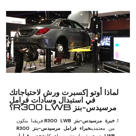
معروف لما ذكر أعلاه
لماذا أوتو إكسبرت ورش لاحتياجاتك
في استبدال وسادات فرامل
مرسيدس-بنز R300 LWB؟
خبرة مرسيدس-بنز R300 LWB:
فريقنا يتكون
من معتمدين
خبراء فرامل مرسيدس-بنز R300
LWB
مع خبرة واسعة، سواء كانت
فحص فرامل