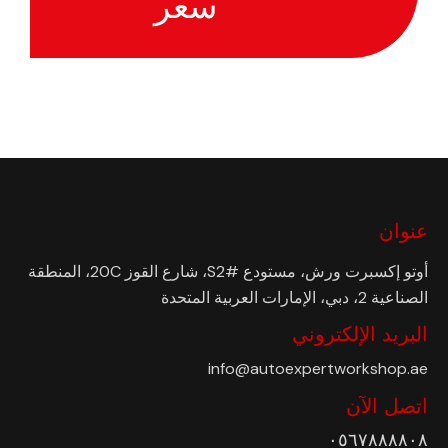
سعر
عنوان
أوتو إكسبرت ورش، مستودع #S2، شارع القوز 20C، المنطقة
الصناعية 2، دبي، الإمارات العربية المتحدة
البريد الإلكتروني
info@autoexpertworkshop.ae
اتصل الآن
٠٥٦٧٨٨٨٨٠٨