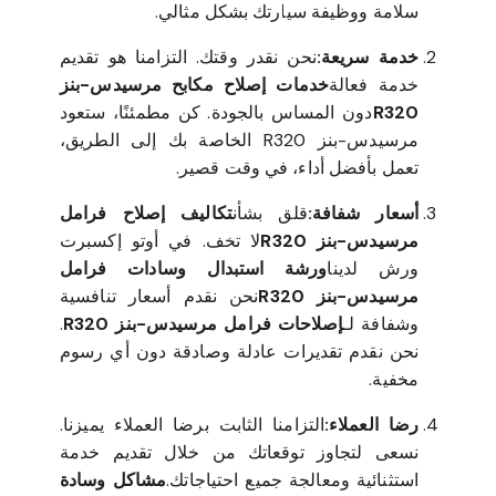
سلامة ووظيفة سيارتك بشكل مثالي.
خدمة سريعة:
نحن نقدر وقتك. التزامنا هو تقديم
خدمة فعالة
خدمات إصلاح مكابح مرسيدس-بنز
R320
دون المساس بالجودة. كن مطمئنًا، ستعود
مرسيدس-بنز R320 الخاصة بك إلى الطريق،
تعمل بأفضل أداء، في وقت قصير.
أسعار شفافة:
قلق بشأن
تكاليف إصلاح فرامل
مرسيدس-بنز R320
لا تخف. في أوتو إكسبرت
ورش لدينا
ورشة استبدال وسادات فرامل
مرسيدس-بنز R320
نحن نقدم أسعار تنافسية
وشفافة لـ
إصلاحات فرامل مرسيدس-بنز R320
.
نحن نقدم تقديرات عادلة وصادقة دون أي رسوم
مخفية.
رضا العملاء:
التزامنا الثابت برضا العملاء يميزنا.
نسعى لتجاوز توقعاتك من خلال تقديم خدمة
استثنائية ومعالجة جميع احتياجاتك.
مشاكل وسادة