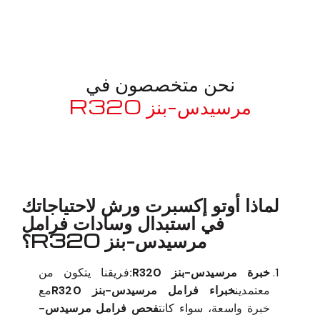
نحن متخصصون في
مرسيدس-بنز R320
معروف لما ذكر أعلاه
لماذا أوتو إكسبرت ورش لاحتياجاتك
في استبدال وسادات فرامل
مرسيدس-بنز R320؟
خبرة مرسيدس-بنز R320:
فريقنا يتكون من
معتمدين
خبراء فرامل مرسيدس-بنز R320
مع
خبرة واسعة، سواء كانت
فحص فرامل مرسيدس-