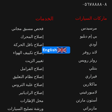
٠٥٦٧٨٨٨٨٠٨
ماركات السيارات
الخدمات
مرسيدس
فحص مسبق مجاني
بي إم دبليو
إصلاح المحرك
أودي
إصلاح ناقل الحركة
English
لاند روفر
إصلاح تكييف الهواء
رولز رويس
تغيير الزيت
بنتلي
إصلاح الفرامل
فيراري
إصلاح نظام التعليق
ماكلارين
إصلاح علبة التروس
لامبورغيني
إصلاح الرادياتير
أستون مارتن
محل الإطارات
مازيراتي
ورشة تصليح السيارات