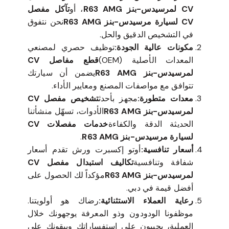
CV لمرسيدس-بنز R63 AMG
، أو
تآكل مفصل
CV لسيارة مرسيدس-بنز R63 AMG
نحن نتفوق
في التشخيص الدقيق والحل.
مكونات عالية الجودة:
توظيف حصري لمصنعي
المعدات الأصلية (OEM)
قطع مفاصل CV
لمرسيدس-بنز R63 AMG
يضمن أن سيارتك
تتوافق مع مواصفات المصنع ومعايير الأداء.
معدات متطورة:
مجهز بأحدث
تشخيص مفصل CV
لمرسيدس-بنز R63 AMG
الأدوات، تسهّل منشأتنا
الحديثة الدقة والكفاءة
خدمات مفصلات CV
لسيارة مرسيدس-بنز R63 AMG
.
أسعار تنافسية:
أوتو إكسبرت ورش تقدم أسعار
شفافة وتنافسية
تكاليف استبدال مفصل CV
لمرسيدس-بنز R63 AMG
مؤكداً لك الحصول على
أفضل قيمة في دبي.
رعاية العملاء الاستثنائية:
رضاك هو أولويتنا.
موظفونا الودودون وذو المعرفة يوجهونك خلال
العملية، يجيبون على استفساراتك ويبقونك على