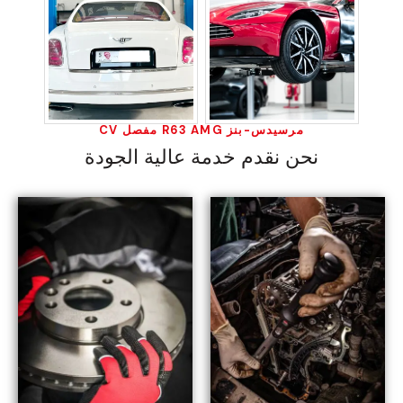
مرسيدس-بنز R63 AMG مفصل CV
نحن نقدم خدمة عالية الجودة