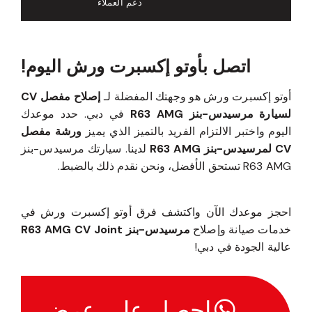
دعم العملاء
اتصل بأوتو إكسبرت ورش اليوم!
أوتو إكسبرت ورش هو وجهتك المفضلة لـ
إصلاح مفصل CV
لسيارة مرسيدس-بنز R63 AMG
في دبي. حدد موعدك
اليوم واختبر الالتزام الفريد بالتميز الذي يميز
ورشة مفصل
CV لمرسيدس-بنز R63 AMG
لدينا. سيارتك مرسيدس-بنز
R63 AMG تستحق الأفضل، ونحن نقدم ذلك بالضبط.
احجز موعدك الآن واكتشف فرق أوتو إكسبرت ورش في
خدمات صيانة وإصلاح
مرسيدس-بنز R63 AMG CV Joint
عالية الجودة في دبي!
احصل على عرض