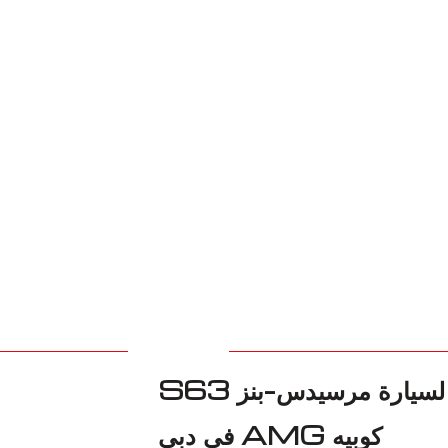
شريكك الموثوق لاستبدال مفصل CV لسيارة مرسيدس-بنز S63
كوبيه AMG في دبي