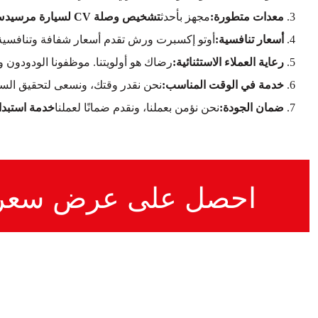
معدات متطورة:
مجهز بأحدث
تشخيص وصلة CV لسيارة مرسيدس-بنز S63 كوبيه AMG
أسعار تنافسية:
أوتو إكسبرت ورش تقدم أسعار شفافة وتنافسية
رعاية العملاء الاستثنائية:
رضاك هو أولويتنا. موظفونا الودودون 
خدمة في الوقت المناسب:
نحن نقدر وقتك، ونسعى لتحقيق السر
ضمان الجودة:
نحن نؤمن بعملنا، ونقدم ضمانًا لعملنا
خدمة استبدال مفصل CV لسيارة مرسي
احصل على عرض سعر