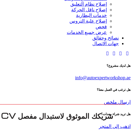
إصلاح نظام التعليق
إصلاح ناقل الحركة
خدمات البطارية
إصلاح علبة التروس
فحص
عرض جميع الخدمات
نصائح وحقائق
جهات الاتصال
هل لديك مشروع؟
info@autoexpertworkshop.ae
هل ترغب في العمل معنا؟
إرسال ملخص
هل تريد شراء معدات؟
اذهب إلى المتجر