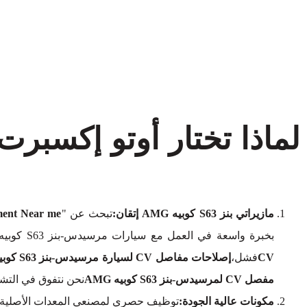
مازيراتي بنز S63 كوبيه AMG إتقان:
تبحث عن "
ment Near me
بخبرة واسعة في العمل مع سيارات مرسيدس-بنز S63 كوبيه AMG. سواء كان ذلك في معالجة
CV
فشل،
إصلاحات مفاصل CV لسيارة مرسيدس-بنز S63 كوبيه AMG
مفصل CV لمرسيدس-بنز S63 كوبيه AMG
نحن نتفوق في التش
مكونات عالية الجودة:
توظيف حصري لمصنعي المعدات الأصلية (OEM