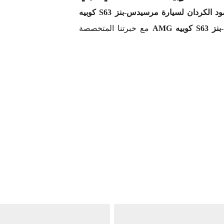
عمود الكردان لسيارة مرسيدس-بنز S63 كوبيه
ه AMG
مع خبرتنا المتخصصة