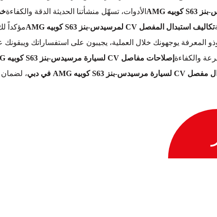
الأدوات، تسهّل منشأتنا الحديثة الدقة والكفاءة
خدمات 
تكاليف استبدال المفصل CV لمرسيدس-بنز S63 كوبيه AMG
مؤكداً ل
وذو المعرفة يوجهونك خلال العملية، يجيبون على استفساراتك ويبقون
عة والكفاءة
إصلاحات مفاصل CV لسيارة مرسيدس-بنز S63 كوبيه AMG
دس-بنز S63 كوبيه AMG في دبي
، لضمان 