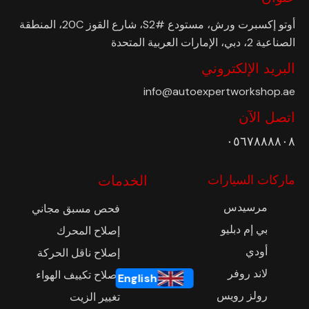
أوتو إكسبرت ورش، مستودع #S2، شارع القوز 20C، المنطقة
الصناعية 2، دبي، الإمارات العربية المتحدة
البريد الإلكتروني
info@autoexpertworkshop.ae
اتصل الآن
٠٥٦٧٨٨٨٨٠٨
ماركات السيارات
الخدمات
مرسيدس
فحص مسبق مجاني
بي إم دبليو
إصلاح المحرك
أودي
إصلاح ناقل الحركة
لاند روفر
إصلاح تكييف الهواء
English
رولز رويس
تغيير الزيت