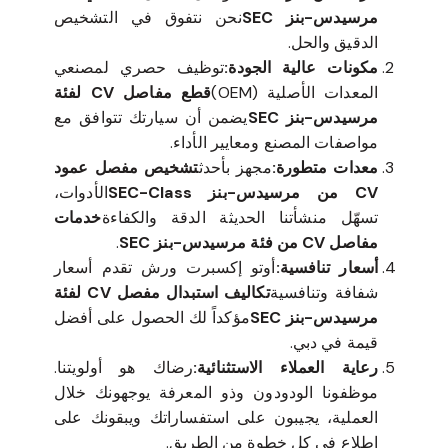
مرسيدس-بنز SEC
نحن نتفوق في التشخيص
الدقيق والحل.
مكونات عالية الجودة:
توظيف حصري لمصنعي
المعدات الأصلية (OEM)
قطع مفاصل CV لفئة
مرسيدس-بنز SEC
يضمن أن سيارتك تتوافق مع
مواصفات المصنع ومعايير الأداء.
معدات متطورة:
مجهز بأحدث
تشخيص مفصل عمود
CV من مرسيدس-بنز SEC-Class
الأدوات،
تسهّل منشأتنا الحديثة الدقة والكفاءة
خدمات
مفاصل CV من فئة مرسيدس-بنز SEC
.
أسعار تنافسية:
أوتو إكسبرت ورش تقدم أسعار
شفافة وتنافسية
تكاليف استبدال مفصل CV لفئة
مرسيدس-بنز SEC
مؤكداً لك الحصول على أفضل
قيمة في دبي.
رعاية العملاء الاستثنائية:
رضاك هو أولويتنا.
موظفونا الودودون وذو المعرفة يوجهونك خلال
العملية، يجيبون على استفساراتك ويبقونك على
اطلاع في كل خطوة من الطريق.