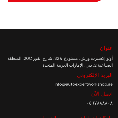
عنوان
أوتو إكسبرت ورش، مستودع #S2، شارع القوز 20C، المنطقة
الصناعية 2، دبي، الإمارات العربية المتحدة
البريد الإلكتروني
info@autoexpertworkshop.ae
اتصل الآن
٠٥٦٧٨٨٨٨٠٨
ماركات السيارات
الخدمات