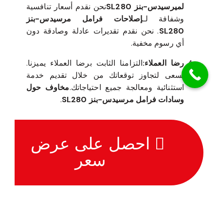
لميرسيدس-بنز SL280
نحن نقدم أسعار تنافسية
وشفافة لـ
إصلاحات فرامل مرسيدس-بنز
SL280
. نحن نقدم تقديرات عادلة وصادقة دون
أي رسوم مخفية.
رضا العملاء:
التزامنا الثابت برضا العملاء يميزنا.
نسعى لتجاوز توقعاتك من خلال تقديم خدمة
استثنائية ومعالجة جميع احتياجاتك.
مخاوف حول
وسادات فرامل مرسيدس-بنز SL280
.
احصل على عرض
سعر