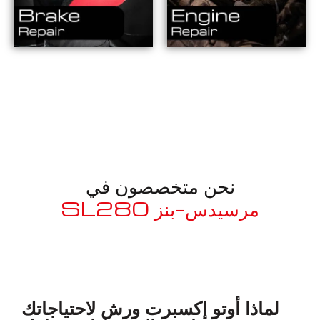
نحن متخصصون في
مرسيدس-بنز SL280
معروف لما ذكر أعلاه
لماذا أوتو إكسبرت ورش لاحتياجاتك