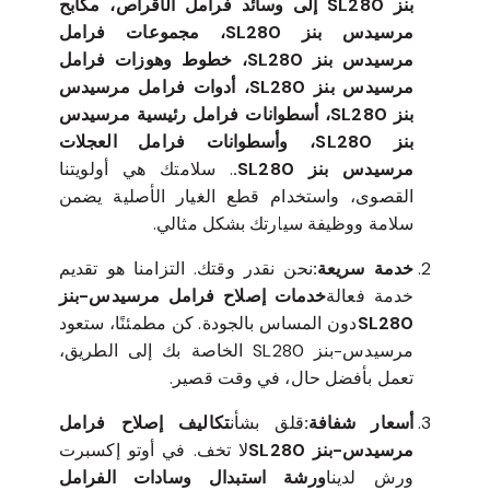
بنز SL280 إلى وسائد فرامل الأقراص، مكابح
مرسيدس بنز SL280، مجموعات فرامل
مرسيدس بنز SL280، خطوط وهوزات فرامل
مرسيدس بنز SL280، أدوات فرامل مرسيدس
بنز SL280، أسطوانات فرامل رئيسية مرسيدس
بنز SL280، وأسطوانات فرامل العجلات
مرسيدس بنز SL280.
. سلامتك هي أولويتنا
القصوى، واستخدام قطع الغيار الأصلية يضمن
سلامة ووظيفة سيارتك بشكل مثالي.
خدمة سريعة:
نحن نقدر وقتك. التزامنا هو تقديم
خدمة فعالة
خدمات إصلاح فرامل مرسيدس-بنز
SL280
دون المساس بالجودة. كن مطمئنًا، ستعود
مرسيدس-بنز SL280 الخاصة بك إلى الطريق،
تعمل بأفضل حال، في وقت قصير.
أسعار شفافة:
قلق بشأن
تكاليف إصلاح فرامل
مرسيدس-بنز SL280
لا تخف. في أوتو إكسبرت
ورش لدينا
ورشة استبدال وسادات الفرامل