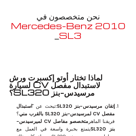
نحن متخصصون في
2010 Mercedes-Benz
_
SL320
معروف لما ذكر أعلاه
لماذا تختار أوتو إكسبرت ورش
لاستبدال مفصل CV لسيارة
مرسيدس-بنز SL320؟
إتقان مرسيدس-بنز SL320:
تبحث عن "
استبدال
مفصل CV لمرسيدس-بنز SL320 بالقرب مني
؟
فريقنا الماهر
متخصصو مفاصل CV لميرسيدس-
بنز SL320
يتمتع بخبرة واسعة في العمل مع