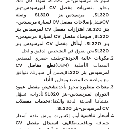
سيارات مرسيدس-بنز SL320. سواء كان ذلك
يتعلق بـ
تسربات مفصل CV لميرسيدس-بنز
SL320
,
مرسيدس-بنز SL320 وصلة
CV
فشل،
إصلاحات مفصل CV لسيارة مرسيدس-
بنز SL320
,
اهتزازات مفصل CV لمرسيدس بنز
SL320
,
ضوضاء مفصل CV لسيارة مرسيدس-
بنز SL320
، أو
تآكل مفصل CV لمرسيدس بنز
SL320
نحن نتفوق في التشخيص الدقيق والحل.
مكونات عالية الجودة:
توظيف حصري لمصنعي
المعدات الأصلية (OEM)
قطع مفاصل CV
لمرسيدس بنز SL320
يضمن أن سيارتك تتوافق
مع مواصفات المصنع ومعايير الأداء.
معدات متطورة:
مجهز بأحدث
تشخيص مفصل عمود
الدوران لميرسيدس-بنز SL320
الأدوات، تسهّل
منشأتنا الحديثة الدقة والكفاءة
خدمات مفصلات
CV لمرسيدس-بنز SL320
.
أسعار تنافسية:
أوتو إكسبرت ورش تقدم أسعار
شفافة وتنافسية
تكاليف استبدال مفصل CV