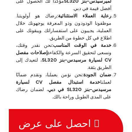
لميرسيدس-بنز SL320
مؤكداً لك الحصول على
أفضل قيمة في دبي.
رعاية العملاء الاستثنائية:
رضاك هو أولويتنا.
موظفونا الودودون وذو المعرفة يوجهونك خلال
العملية، يجيبون على استفساراتك ويبقونك على
اطلاع في كل خطوة من الطريق.
خدمة في الوقت المناسب:
نحن نقدر وقتك،
ونسعى لتحقيق السرعة والكفاءة
إصلاحات مفصل
CV لسيارة مرسيدس-بنز SL320
، لتعيدك إلى
الطريق بثقة.
ضمان الجودة:
نحن نؤمن بعملنا، ونقدم ضمانًا
لعملنا
خدمة استبدال مفصل CV لسيارة
مرسيدس-بنز SL320 في دبي
، لضمان رضاك
على المدى الطويل وراحة بالك.
احصل على عرض