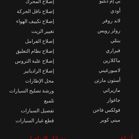
بي إم دبليو
إصلاح المحرك
أودي
إصلاح ناقل الحركة
لاند روفر
إصلاح تكييف الهواء
رولز رويس
تغيير الزيت
بنتلي
إصلاح الفرامل
فيراري
إصلاح نظام التعليق
ماكلارين
إصلاح علبة التروس
لامبورغيني
إصلاح الرادياتير
أستون مارتن
محل الإطارات
مازيراتي
ورشة تصليح السيارات
جاغوار
تلميع
فولكس فاجن
تفصيل السيارات
ميني كوبر
قطع غيار السيارات
أنواع
وسائل التواصل