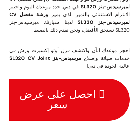
لميرسيدس-بنز SL320
في دبي. حدد موعدك اليوم واختبر
الالتزام الاستثنائي بالتميز الذي يميز
ورشة مفصل CV
لميرسيدس-بنز SL320
لدينا. سيارتك ميرسيدس-بنز
SL320 تستحق الأفضل، ونحن نقدم ذلك بالضبط.
احجز موعدك الآن واكتشف فرق أوتو إكسبرت ورش في
خدمات صيانة وإصلاح
مرسيدس-بنز SL320 CV Joint
عالية الجودة في دبي!
احصل على عرض
سعر