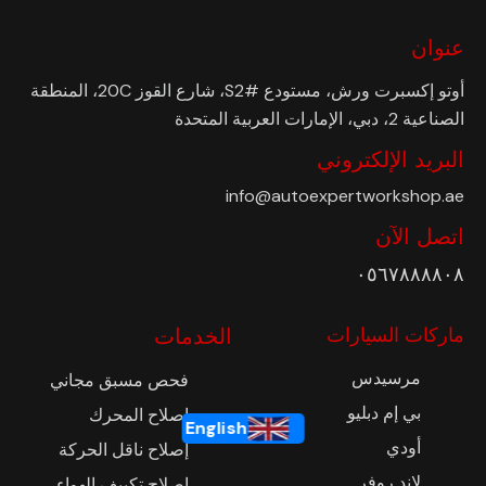
عنوان
أوتو إكسبرت ورش، مستودع #S2، شارع القوز 20C، المنطقة
الصناعية 2، دبي، الإمارات العربية المتحدة
البريد الإلكتروني
info@autoexpertworkshop.ae
اتصل الآن
٠٥٦٧٨٨٨٨٠٨
ماركات السيارات
الخدمات
مرسيدس
فحص مسبق مجاني
بي إم دبليو
إصلاح المحرك
English
أودي
إصلاح ناقل الحركة
لاند روفر
إصلاح تكييف الهواء