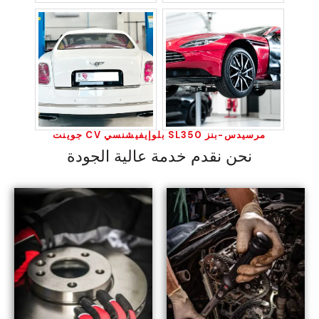
مرسيدس-بنز SL350 بلوإيفيشنسي CV جوينت
نحن نقدم خدمة عالية الجودة