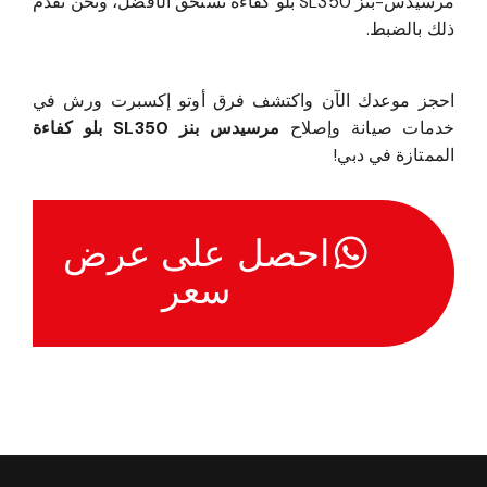
مرسيدس-بنز SL350 بلو كفاءة تستحق الأفضل، ونحن نقدم
ذلك بالضبط.
احجز موعدك الآن واكتشف فرق أوتو إكسبرت ورش في
خدمات صيانة وإصلاح
مرسيدس بنز SL350 بلو كفاءة
الممتازة في دبي!
احصل على عرض
سعر