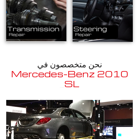
نحن متخصصون في
2010 Mercedes-Benz
_
SL350 Bluee
معروف لما ذكر أعلاه