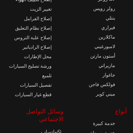
رولز رويس
تغيير الزيت
بنتلي
إصلاح الفرامل
فيراري
إصلاح نظام التعليق
ماكلارين
إصلاح علبة التروس
لامبورغيني
إصلاح الرادياتير
أستون مارتن
محل الإطارات
مازيراتي
ورشة تصليح السيارات
جاغوار
تلميع
فولكس فاجن
تفصيل السيارات
ميني كوبر
قطع غيار السيارات
أنواع
وسائل التواصل
الاجتماعي
خدمة كبيرة
واتساب
خدمة بسيطة