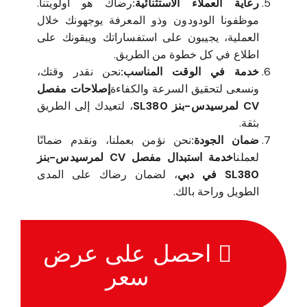
رعاية العملاء الاستثنائية:
رضاك هو أولويتنا.
موظفونا الودودون وذو المعرفة يوجهونك خلال
العملية، يجيبون على استفساراتك ويبقونك على
اطلاع في كل خطوة من الطريق.
خدمة في الوقت المناسب:
نحن نقدر وقتك،
ونسعى لتحقيق السرعة والكفاءة
إصلاحات مفصل
CV لمرسيدس-بنز SL380
، لتعيدك إلى الطريق
بثقة.
ضمان الجودة:
نحن نؤمن بعملنا، ونقدم ضمانًا
لعملنا
خدمة استبدال مفصل CV لمرسيدس-بنز
SL380 في دبي
، لضمان رضاك على المدى
الطويل وراحة بالك.
احصل على عرض
سعر