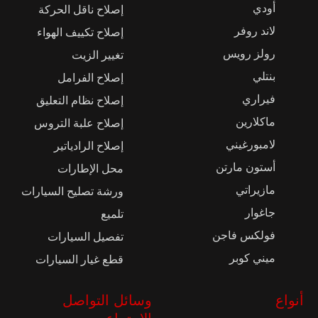
أودي
إصلاح ناقل الحركة
لاند روفر
إصلاح تكييف الهواء
رولز رويس
تغيير الزيت
بنتلي
إصلاح الفرامل
فيراري
إصلاح نظام التعليق
ماكلارين
إصلاح علبة التروس
لامبورغيني
إصلاح الرادياتير
أستون مارتن
محل الإطارات
مازيراتي
ورشة تصليح السيارات
جاغوار
تلميع
فولكس فاجن
تفصيل السيارات
ميني كوبر
قطع غيار السيارات
أنواع
وسائل التواصل
الاجتماعي