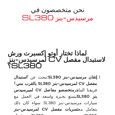
نحن متخصصون في
مرسيدس-بنز SL380
معروف لما ذكر أعلاه
لماذا تختار أوتو إكسبرت ورش
لاستبدال مفصل CV لمرسيدس-بنز
SL380؟
إتقان مرسيدس-بنز SL380:
تبحث عن "
استبدال
مفصل CV لمرسيدس-بنز SL380 بالقرب مني
؟
فريقنا الماهر
متخصصو مفاصل CV لميرسيدس
بنز SL380
يتمتع بخبرة واسعة في العمل مع
سيارات مرسيدس-بنز SL380. سواء كان ذلك
يتعامل مع
تسربات مفصل CV لمرسيدس-بنز