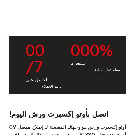
0
0
0
0
0
%
/7
استخدام
قطع غيار أصلية
احصل على
دعم العملاء
اتصل بأوتو إكسبرت ورش اليوم!
أوتو إكسبرت ورش هو وجهتك المفضلة لـ
إصلاح مفصل CV
لمرسيدس-بنز SL380
في دبي. حدد موعدك اليوم واختبر