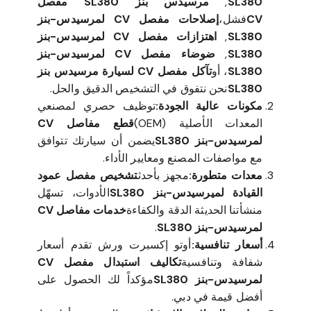
SL380
,
مرسيدس بنز SL380 مفصل
CV
فشل،
إصلاحات مفصل CV لمرسيدس-بنز
SL380
,
اهتزازات مفصل CV لمرسيدس-بنز
SL380
,
ضوضاء مفصل CV لمرسيدس-بنز
SL380
، أو
تآكل مفصل CV لسيارة مرسيدس بنز
SL380
نحن نتفوق في التشخيص الدقيق والحل.
مكونات عالية الجودة:
توظيف حصري لمصنعي
المعدات الأصلية (OEM)
قطع مفاصل CV
لمرسيدس-بنز SL380
يضمن أن سيارتك تتوافق
مع مواصفات المصنع ومعايير الأداء.
معدات متطورة:
مجهز بأحدث
تشخيص مفصل عمود
القيادة لميرسيدس-بنز SL380
الأدوات، تسهّل
منشأتنا الحديثة الدقة والكفاءة
خدمات مفاصل CV
لمرسيدس-بنز SL380
.
أسعار تنافسية:
أوتو إكسبرت ورش تقدم أسعار
شفافة وتنافسية
تكاليف استبدال مفصل CV
لمرسيدس-بنز SL380
مؤكداً لك الحصول على
أفضل قيمة في دبي.