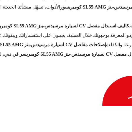
الأدوات، تسهّل منشأتنا الحديثة ا
تكاليف استبدال مفصل CV لسيارة مرسيدس-بنز SL55 AMG كومبريسور
وذو المعرفة يوجهونك خلال العملية، يجيبون على استفساراتك ويبقون
عة والكفاءة
إصلاحات مفاصل CV لسيارة مرسيدس-بنز SL55 AMG كومبريسر
بنز SL55 AMG كومبريسر في دبي
، 