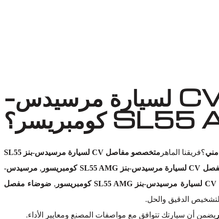
لماذا تختار أوتو إكسبرت ورش لاستبدال مفصل CV لسيارة مرسيدس-
؟فريقنا الماهر
متخصصو مفاصل CV لسيارة مرسيدس-بنز SL55
SL55 AMG كومبريسور
,
مرسيدس-
ور
,
ضوضاء مفصل
لتشخيص الدقيق والحل.
يضمن أن سيارتك تتوافق مع مواصفات المصنع ومعايير الأداء.