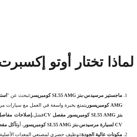
ماجستير مرسيدس-بنز SL55 AMG كومبريسر:
تبحث عن "
استبدال مفصل V
AMG كومبريسور
يتمتع بخبرة واسعة في العمل مع سيارات مرسيدس-بنز SL55 AMG كومبريسور. سوا
بنز SL55 AMG كومبريسور مفصل CV
فشل،
إصلاحات مفاصل CV لسيارة مرسيدس-بنز SL55 AMG كوم
CV لسيارة مرسيدس-بنز SL55 AMG كومبريسور
، أو
تآكل مفصل CV لسيارة مرسيدس بنز  AMG
مكونات عالية الجودة:
توظيف حصري لمصنعي المعدات الأصلية (OEM