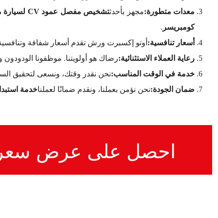
معدات متطورة:
مجهز بأحدث
تشخيص مفصل عمود CV لسيارة مرسيدس-بنز SL55 AMG كومبريسور
كومبريسر
.
أسعار تنافسية:
أوتو إكسبرت ورش تقدم أسعار شفافة وتنافسية
رعاية العملاء الاستثنائية:
رضاك هو أولويتنا. موظفونا الودودون 
خدمة في الوقت المناسب:
نحن نقدر وقتك، ونسعى لتحقيق السر
ضمان الجودة:
نحن نؤمن بعملنا، ونقدم ضمانًا لعملنا
خدمة استبدال مفصل CV لسيارة مرسيدس-
احصل على عرض سعر