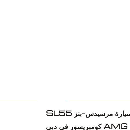
شريكك الموثوق لاستبدال مفصل CV لسيارة مرسيدس-بنز SL55
AMG كومبريسور في دبي