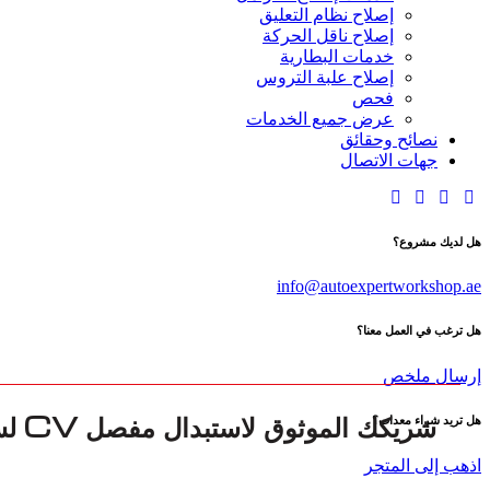
إصلاح نظام التعليق
إصلاح ناقل الحركة
خدمات البطارية
إصلاح علبة التروس
فحص
عرض جميع الخدمات
نصائح وحقائق
جهات الاتصال
هل لديك مشروع؟
info@autoexpertworkshop.ae
هل ترغب في العمل معنا؟
إرسال ملخص
هل تريد شراء معدات؟
اذهب إلى المتجر