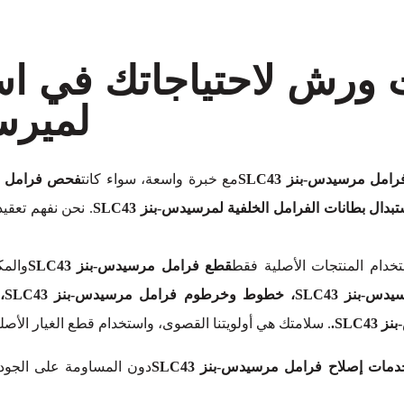
ت ورش لاحتياجاتك في ا
لميرسيد
امل مرسيدس-بنز SLC43
مع خبرة واسعة، سواء كانت
. نحن نفهم تعقيدا
خدام المنتجات الأصلية فقط
قطع فرامل مرسيدس-بنز SLC43
والمك
. سلامتك هي أولويتنا القصوى، واستخدام قطع الغيار الأ
دمات إصلاح فرامل مرسيدس-بنز SLC43