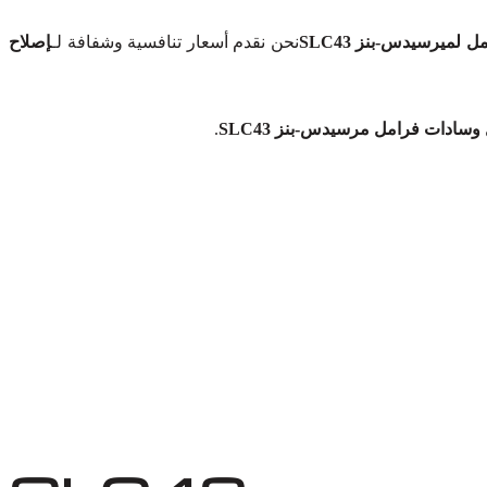
لميرسيدس-بنز SLC43
نحن نقدم أسعار تنافسية وشفافة لـ
إصلاح
سادات فرامل مرسيدس-بنز SLC43
.