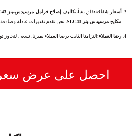
أسعار شفافة:
قلق بشأن
تكاليف إصلاح فرامل مرسيدس-بنز SLC43
مكابح مرسيدس-بنز SLC43
. نحن نقدم تقديرات عادلة وصادقة
رضا العملاء:
التزامنا الثابت برضا العملاء يميزنا. نسعى لتجاوز 
احصل على عرض سعر