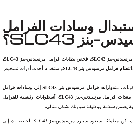
ستبدال وسادات الفرامل
س-بنز SLC43؟
فحص فرامل مرسيدس-بنز SLC43، فحص بطانات فرامل مرسيدس-بنز SLC43،
ت
نظام فرامل مرسيدس-بنز SLC43
واستخدام أحدث أدوات تشخيص
ونات، من
دوارات فرامل مرسيدس-بنز SLC43 إلى وسادات فرامل
قرصية، مكابح مرسيدس-بنز SLC43، مجموعات فرامل مرسيدس-بنز SLC43، خطوط وخرطوم فرامل مرسيدس-بنز SLC43، معدات فرامل مرسيدس-بنز SLC43، أسطوانات رئيسية للفرامل
صلية يضمن سلامة ووظيفة سيارتك بشكل مثالي.
دون المساومة على الجودة. كن مطمئنًا، ستعود سيارة مرسيدس-بنز SLC43 الخاصة بك إلى