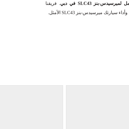
رسيدس-بنز SLC43 في دبي
. فريقنا
تك ميرسيدس-بنز SLC43 الأمثل.