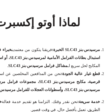
لماذا أوتو إكسبر
مرسيدس-بنز SLC43 الخبرة:
فريقنا يتكون من معتمدين
خبراء فر
استبدال بطانات الفرامل الأمامية لمرسيدس-بنز SLC43، أو استبدال بطانات الفرامل الخلفية لمرسيدس-بنز SLC43
المكابح لحل سريع لـ
مشاكل فرامل مرسيدس-بنز SLC43
.
قطع غيار عالية الجودة:
نحن من المدافعين المخلصين عن است
مرسيدس-بنز SLC43، وأسطوانات العجلات للفرامل مرسيدس-بنز SLC43.
خدمة سريعة:
نحن نقدر وقتك. التزامنا هو تقديم خدمة فعالة
خ
الطريق، تعمل بأفضل حال، في وقت قصير.