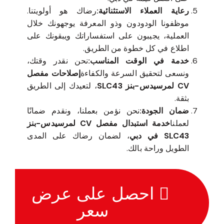
رعاية العملاء الاستثنائية:
رضاك هو أولويتنا.
موظفونا الودودون وذو المعرفة يوجهونك خلال
العملية، يجيبون على استفساراتك ويبقونك على
اطلاع في كل خطوة من الطريق.
خدمة في الوقت المناسب:
نحن نقدر وقتك،
ونسعى لتحقيق السرعة والكفاءة
إصلاحات مفصل
CV لمرسيدس-بنز SLC43
، لتعيدك إلى الطريق
بثقة.
ضمان الجودة:
نحن نؤمن بعملنا، ونقدم ضمانًا
لعملنا
خدمة استبدال مفصل CV لمرسيدس-بنز
SLC43 في دبي
، لضمان رضاك على المدى
الطويل وراحة بالك.
احصل على عرض
سعر