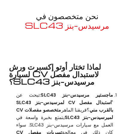
نحن متخصصون في
مرسيدس-بنز SLC43
معروف لما ذكر أعلاه
لماذا تختار أوتو إكسبرت ورش
لاستبدال مفصل CV لسيارة
مرسيدس-بنز SLC43؟
ماجستير مرسيدس-بنز SLC43:
تبحث عن
"
استبدال مفصل CV لمرسيدس-بنز SLC43
بالقرب مني
؟فريقنا الماهر
متخصصو مفصلات CV
لميرسيدس-بنز SLC43
يتمتع بخبرة واسعة في
العمل مع سيارات مرسيدس-بنز SLC43. سواء
كان ذلك في معالجة
تسربات مفصل CV