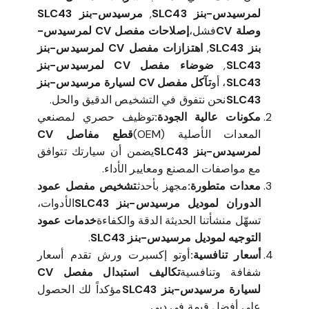
لمرسيدس-بنز SLC43
,
مرسيدس-بنز SLC43
وصلة CV
فشل،
إصلاحات مفصل CV لمرسيدس-
بنز SLC43
,
اهتزازات مفصل CV لمرسيدس-بنز
SLC43
,
ضوضاء مفصل CV لمرسيدس-بنز
SLC43
، أو
تآكل مفصل CV لسيارة مرسيدس-بنز
SLC43
نحن نتفوق في التشخيص الدقيق والحل.
مكونات عالية الجودة:
توظيف حصري لمصنعي
المعدات الأصلية (OEM)
قطع مفاصل CV
لمرسيدس-بنز SLC43
يضمن أن سيارتك تتوافق
مع مواصفات المصنع ومعايير الأداء.
معدات متطورة:
مجهز بأحدث
تشخيص مفصل عمود
الدوران لموديل مرسيدس-بنز SLC43
الأدوات،
تسهّل منشأتنا الحديثة الدقة والكفاءة
خدمات عمود
التوجيه لموديل مرسيدس-بنز SLC43
.
أسعار تنافسية:
أوتو إكسبرت ورش تقدم أسعار
شفافة وتنافسية
تكاليف استبدال مفصل CV
لسيارة مرسيدس-بنز SLC43
مؤكداً لك الحصول
على أفضل قيمة في دبي.