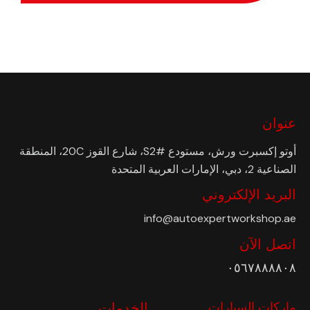
عنوان
أوتو إكسبرت ورش، مستودع #S2، شارع القوز 20C، المنطقة
الصناعية 2، دبي، الإمارات العربية المتحدة
البريد الإلكتروني
info@autoexpertworkshop.ae
اتصل الآن
٠٥٦٧٨٨٨٨٠٨
ماركات السيارات
الخدمات