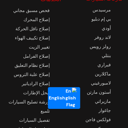
مرسيدس
فحص مسبق مجاني
بي إم دبليو
إصلاح المحرك
أودي
إصلاح ناقل الحركة
لاند روفر
إصلاح تكييف الهواء
رولز رويس
تغيير الزيت
بنتلي
إصلاح الفرامل
فيراري
إصلاح نظام التعليق
ماكلارين
إصلاح علبة التروس
لامبورغيني
إصلاح الرادياتير
أستون مارتن
محل الإطارات
English
مازيراتي
ورشة تصليح السيارات
جاغوار
تلميع
فولكس فاجن
تفصيل السيارات