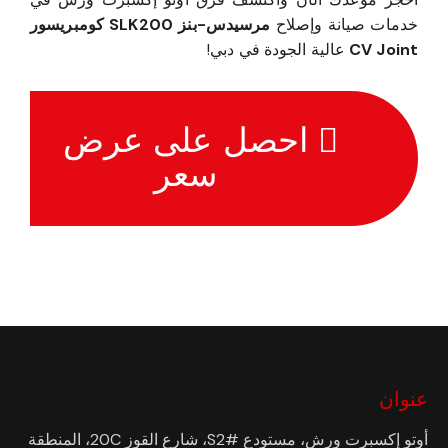
خدمات صيانة وإصلاح
مرسيدس-بنز SLK200 كومبريسور
CV Joint
عالية الجودة في دبي!
احصل على عرض
سعر
عنوان
أوتو إكسبرت ورش، مستودع #S2، شارع القوز 20C، المنطقة