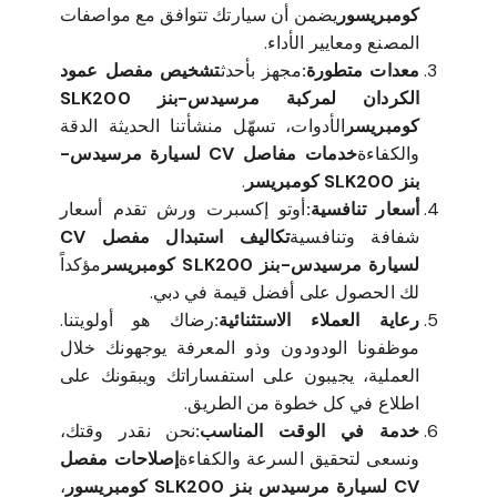
كومبريسور
يضمن أن سيارتك تتوافق مع مواصفات
المصنع ومعايير الأداء.
معدات متطورة:
مجهز بأحدث
تشخيص مفصل عمود
الكردان لمركبة مرسيدس-بنز SLK200
كومبريسر
الأدوات، تسهّل منشأتنا الحديثة الدقة
والكفاءة
خدمات مفاصل CV لسيارة مرسيدس-
بنز SLK200 كومبريسر
.
أسعار تنافسية:
أوتو إكسبرت ورش تقدم أسعار
شفافة وتنافسية
تكاليف استبدال مفصل CV
لسيارة مرسيدس-بنز SLK200 كومبريسر
مؤكداً
لك الحصول على أفضل قيمة في دبي.
رعاية العملاء الاستثنائية:
رضاك هو أولويتنا.
موظفونا الودودون وذو المعرفة يوجهونك خلال
العملية، يجيبون على استفساراتك ويبقونك على
اطلاع في كل خطوة من الطريق.
خدمة في الوقت المناسب:
نحن نقدر وقتك،
ونسعى لتحقيق السرعة والكفاءة
إصلاحات مفصل
CV لسيارة مرسيدس بنز SLK200 كومبريسور
،