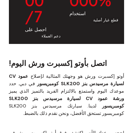
0
0
0
0
0
%
/7
استخدام
قطع غيار أصلية
احصل على
دعم العملاء
اتصل بأوتو إكسبرت ورش اليوم!
أوتو إكسبرت ورش هو وجهتك المثالية لإصلاح
عمود CV
لسيارة مرسيدس بنز SLK200 كومبريسور
في دبي. حدد
موعدك اليوم واستمتع بالالتزام الفريد بالتميز الذي يميز
ورشة عمود CV لسيارة مرسيدس بنز SLK200
كومبريسور
لدينا. سيارتك مرسيدس بنز SLK200
كومبريسور تستحق الأفضل، ونحن نقدم ذلك بالضبط.
احجز موعدك الآن واكتشف فرق أوتو إكسبرت ورش في