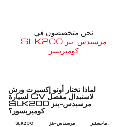
نحن متخصصون في
مرسيدس-بنز SLK200
كومبريسر
معروف لما ذكر أعلاه
لماذا تختار أوتو إكسبرت ورش
لاستبدال مفصل CV لسيارة
مرسيدس-بنز SLK200
كومبريسور؟
ماجستير مرسيدس-بنز SLK200