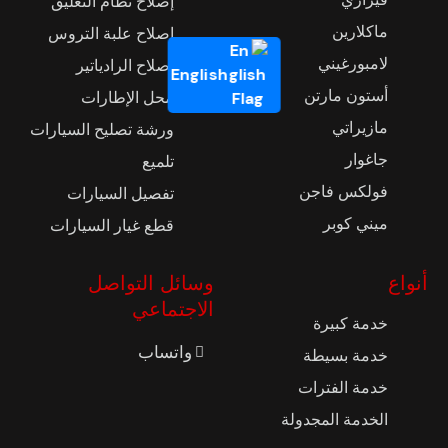
إصلاح نظام التعليق
ماكلارين
إصلاح علبة التروس
لامبورغيني
إصلاح الرادياتير
English
أستون مارتن
محل الإطارات
مازيراتي
ورشة تصليح السيارات
جاغوار
تلميع
فولكس فاجن
تفصيل السيارات
ميني كوبر
قطع غيار السيارات
أنواع
وسائل التواصل
الاجتماعي
خدمة كبيرة
واتساب
خدمة بسيطة
خدمة الفترات
الخدمة المجدولة