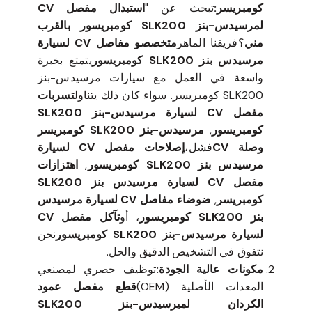
كومبريسر:
تبحث عن "
استبدال مفصل CV
لمرسيدس-بنز SLK200 كومبريسور بالقرب
مني
؟فريقنا الماهر
متخصصو مفاصل CV لسيارة
مرسيدس بنز SLK200 كومبريسور
يتمتع بخبرة
واسعة في العمل مع سيارات مرسيدس-بنز
SLK200 كومبريسر. سواء كان ذلك يتناول
تسربات
مفصل CV لسيارة مرسيدس-بنز SLK200
كومبريسور
,
مرسيدس-بنز SLK200 كومبريسر
وصلة CV
فشل،
إصلاحات مفصل CV لسيارة
مرسيدس بنز SLK200 كومبريسور
,
اهتزازات
مفصل CV لسيارة مرسيدس بنز SLK200
كومبريسر
,
ضوضاء مفاصل CV لسيارة مرسيدس
بنز SLK200 كومبريسور
، أو
تآكل مفصل CV
لسيارة مرسيدس-بنز SLK200 كومبريسور
نحن
نتفوق في التشخيص الدقيق والحل.
مكونات عالية الجودة:
توظيف حصري لمصنعي
المعدات الأصلية (OEM)
قطع مفصل عمود
الكردان لميرسيدس-بنز SLK200